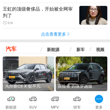
王虹的顶级奢侈品，开始被全网审
判了
516
点击查看更多
汽车
新能源
新车
视频
凡尔赛C5 X 驭不凡
探险者 四驱穿越版
新能源
SUV
MPV
轿车
更多