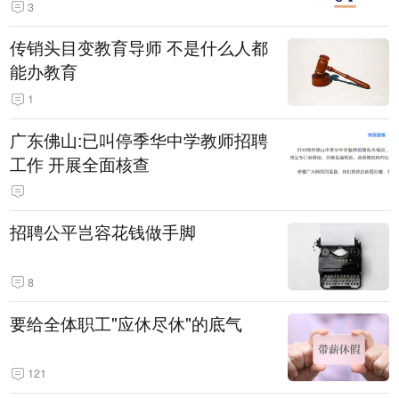
3
传销头目变教育导师 不是什么人都
能办教育
1
广东佛山:已叫停季华中学教师招聘
工作 开展全面核查
招聘公平岂容花钱做手脚
8
要给全体职工"应休尽休"的底气
121