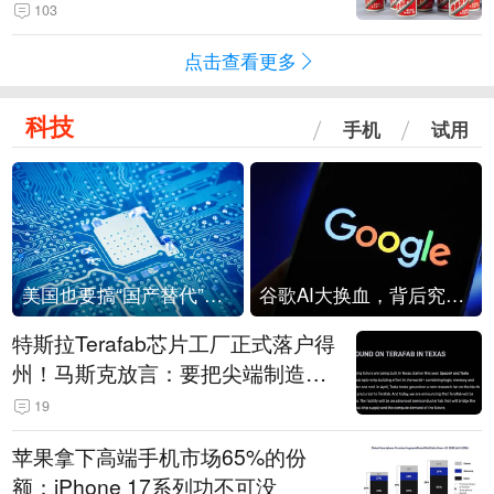
103
点击查看更多
科技
手机
试用
美国也要搞“国产替代”？先算清三笔账
谷歌AI大换血，背后究竟发生了什么？
特斯拉Terafab芯片工厂正式落户得
州！马斯克放言：要把尖端制造带
回美国
19
苹果拿下高端手机市场65%的份
额：iPhone 17系列功不可没