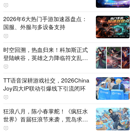
打造旗舰供电方案
2026年6大热门手游加速器盘点：
国服、外服与多设备支持
时空回溯，热血归来！科加斯正式
登陆峡谷，英雄之力降临符文乱
斗！
TT语音深耕游戏社交，2026China
Joy四大IP联动引爆线下引流闭环
狂浪八月，陈小春掌舵！《疯狂水
世界》首届狂浪节来袭，荒岛求生
直播即将开启