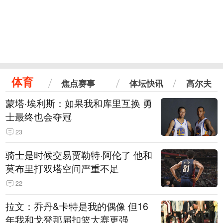
体育
焦点赛事
体坛快讯
高尔夫
蒙塔·埃利斯：如果我和库里互换 勇
士最终也会夺冠
23
骑士是时候交易贾勒特·阿伦了 他和
莫布里打双塔空间严重不足
22
拉文：乔丹&卡特是我的偶像 但16
年我和戈登那届扣篮大赛更强