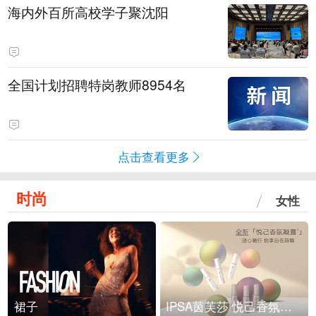
海内外百所高校学子聚沈阳
全国计划招聘特岗教师8954名
点击查看更多
时尚
女性
裙子
IPSA茵芙莎 悦己香氛凝露上市