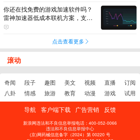
你还在找免费的游戏加速软件吗？
雷神加速器低成本联机方案，支持
免费试用
点击查看更多
滚动
奇闻
段子
趣图
美文
视频
直播
订阅
八卦
情感
旅游
教育
动漫
游戏
试用
导航
客户端下载
广告营销
反馈
新浪网违法和不良信息举报电话：400-052-0066
违法和不良信息举报中心
(京)网药械信息备字（2024）第 00220 号