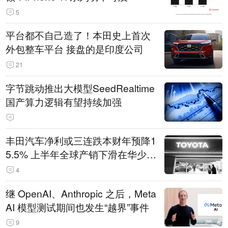
5
平台都不自己造了！本田史上首次
外包整车平台 接盘的是印度公司
21
字节跳动推出大模型SeedRealtime
国产算力逻辑有望持续加强
丰田汽车净利或三连跌本财年预降1
5.5% 上半年全球产销下滑在华少卖
14.3万辆
4
继 OpenAI、Anthropic 之后，Meta
AI 模型测试期间也发生“越界”事件
9