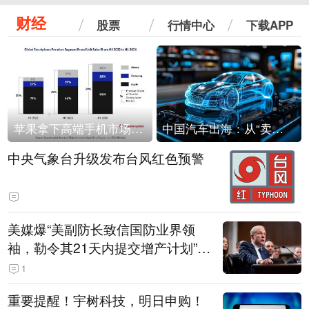
财经
股票
行情中心
下载APP
苹果拿下高端手机市场65%的份额：iPhone 17系列功不可没
中国汽车出海：从“卖出去”到“走进去”
中央气象台升级发布台风红色预警
美媒爆“美副防长致信国防业界领
袖，勒令其21天内提交增产计划”，
五角大楼回应
1
重要提醒！宇树科技，明日申购！