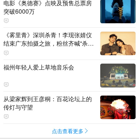
电影《奥德赛》点映及预售总票房
突破6000万
《雾里青》深圳杀青！李现张婧仪
结束广东拍摄之旅，粉丝齐喊“杀青
快乐”
福州年轻人爱上草地音乐会
从梁家辉到王彦桐：百花论坛上的
传灯与守望
点击查看更多