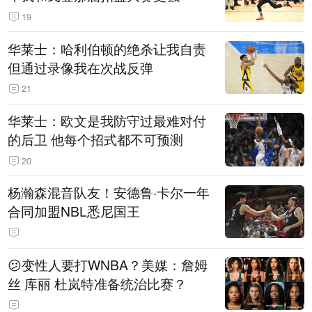
19
华莱士：哈利伯顿的绝杀让我自责
但通过录像我在次战反弹
21
华莱士：欧文是我防守过最难对付
的后卫 他每个招式都不可预测
20
杨瀚森混音队友！安德鲁·卡尔一年
合同加盟NBL悉尼国王
😕变性人要打WNBA？美媒：詹姆
丝 库丽 杜岚特准备统治比赛？