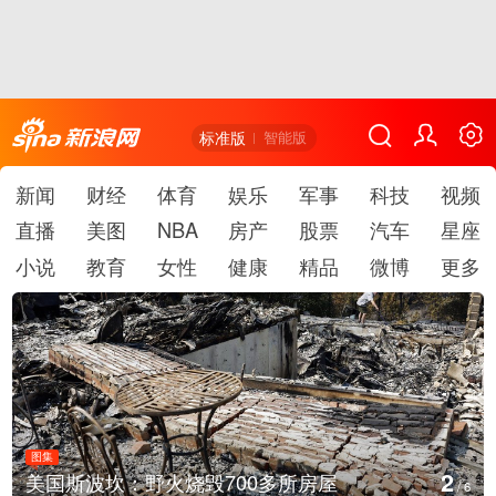
标准版
智能版
新闻
财经
体育
娱乐
军事
科技
视频
直播
美图
NBA
房产
股票
汽车
星座
小说
教育
女性
健康
精品
微博
更多
图集
3
房屋
叙利亚：大马士革发生爆炸
/
6