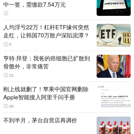
中一签，需缴款7.54万元
人均浮亏22万！杠杆ETF缘何突然
走红，让韩国70万散户深陷泥潭？
5
亨特·拜登：我爸的癌细胞已扩散到
骨骼外，非常痛苦
23
刚上线就删了！苹果中国官网删除
Apple智能接入阿里千问手册
49
不到半月，茅台自营店再调价