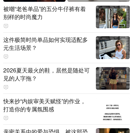
被嘲“老爸单品”的五分牛仔裤有着
别样的时尚魔力
这件极简时尚单品如何实现适配多
元生活场景？
2026夏天最火的鞋，居然是随处可
见的人字拖？
快来抄“内娱审美天赋怪”的作业，
打造你的专属氛围感
亲密关系中的爱与恐惧，被这部恐