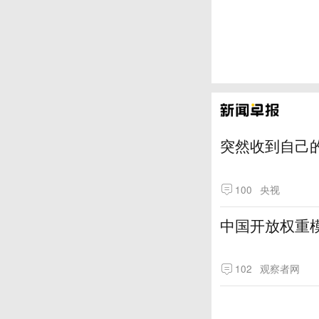
突然收到自己
100
央视
中国开放权重模
102
观察者网