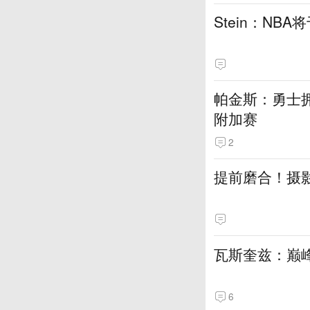
Stein：NB
帕金斯：勇士
附加赛
2
提前磨合！摄
瓦斯奎兹：巅
6