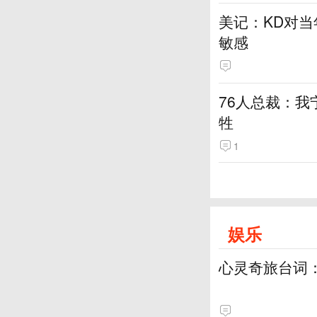
美记：KD对
敏感
76人总裁：我
牲
1
娱乐
心灵奇旅台词