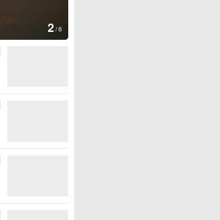
图集
3
云南普洱：乡村
/
6