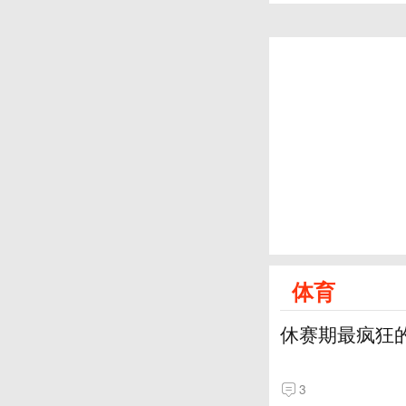
体育
休赛期最疯狂
3