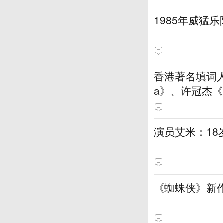
1985年威猛
香港著名填词人
a》、许冠杰
演员艾米：18
《蜘蛛侠》新