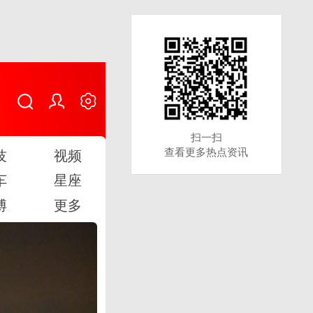
扫一扫
扫一扫
查看更多热点资讯
查看更多热点资讯
技
视频
车
星座
博
更多