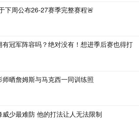
A将于下周公布26-27赛季完整赛程🚨
拥有冠军阵容吗？绝对没有！想进季后赛也得打
影师晒詹姆斯与马克西一同训练照
峰威少最难防 他的打法让人无法限制