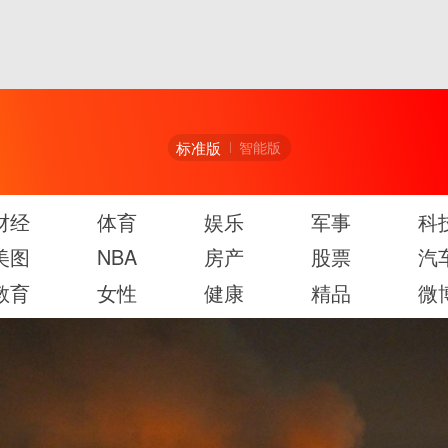
标准版
智能版
财经
体育
娱乐
军事
科
美图
NBA
房产
股票
汽
教育
女性
健康
精品
微