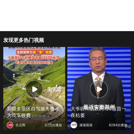
发现更多热门视频
新疆多景区自驾服务费改
大爷听AI洒农药150亩苗一
为按车收费
夜枯萎
生活帮
3.1万次播放
潇湘晨报
8284次播放