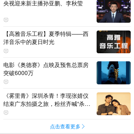
央视迎来新主播孙亚鹏、李秋莹
【高雅音乐工程】夏季特辑——西
洋音乐中的夏日时光
电影《奥德赛》点映及预售总票房
突破6000万
《雾里青》深圳杀青！李现张婧仪
结束广东拍摄之旅，粉丝齐喊“杀青
快乐”
点击查看更多