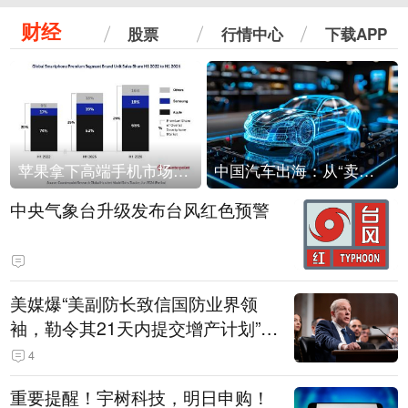
财经
股票
行情中心
下载APP
苹果拿下高端手机市场65%的份额：iPhone 17系列功不可没
中国汽车出海：从“卖出去”到“走进去”
中央气象台升级发布台风红色预警
美媒爆“美副防长致信国防业界领
袖，勒令其21天内提交增产计划”，
五角大楼回应
4
重要提醒！宇树科技，明日申购！