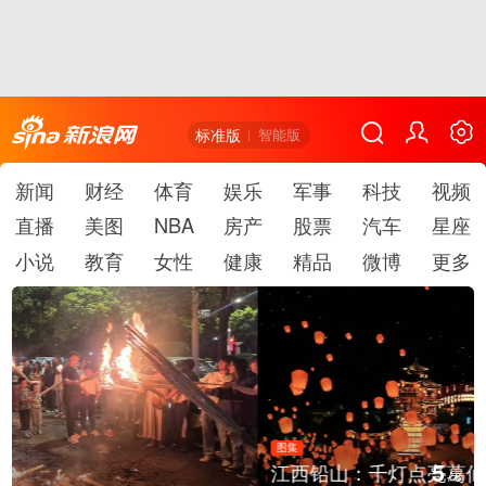
标准版
智能版
新闻
财经
体育
娱乐
军事
科技
视频
直播
美图
NBA
房产
股票
汽车
星座
小说
教育
女性
健康
精品
微博
更多
图集
5
江西铅山：千灯点亮葛仙村
/
6