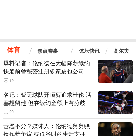
体育
焦点赛事
体坛快讯
高尔夫
爆料记者：伦纳德在大幅降薪续约
快船前曾秘密注册多家皮包公司
19
名记：暂无球队开顶薪追求杜伦 活
塞想留他 但在续约金额上有分歧
20
善恶不分？媒体人：伦纳德舅舅骚
操作惹争议 或低谷时的生活支柱