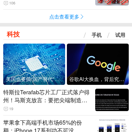
106
点击查看更多
科技
手机
试用
美国也要搞“国产替代”？先算清三笔账
谷歌AI大换血，背后究竟发生了什么？
特斯拉Terafab芯片工厂正式落户得
州！马斯克放言：要把尖端制造带
回美国
19
苹果拿下高端手机市场65%的份
额：iPhone 17系列功不可没