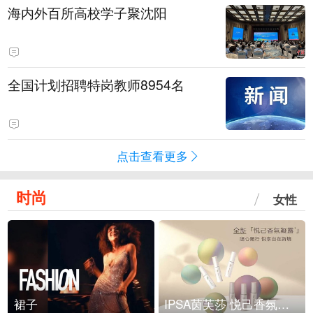
海内外百所高校学子聚沈阳
全国计划招聘特岗教师8954名
点击查看更多
时尚
女性
裙子
IPSA茵芙莎 悦己香氛凝露上市