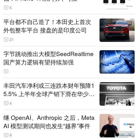
5
平台都不自己造了！本田史上首次
外包整车平台 接盘的是印度公司
21
字节跳动推出大模型SeedRealtime
国产算力逻辑有望持续加强
丰田汽车净利或三连跌本财年预降1
5.5% 上半年全球产销下滑在华少卖
14.3万辆
4
继 OpenAI、Anthropic 之后，Meta
AI 模型测试期间也发生“越界”事件
9