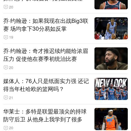
20
乔·约翰逊：如果我现在出战Big3联
赛 场均拿下30分易如反掌
19
乔·约翰逊：奇才推迟续约能给浓眉
压力 促使他在赛季初统治比赛
20
媒体人：76人只是纸面实力强 还记
得当年杜哈欧的篮网吗？
21
华莱士：多特是联盟最顶尖的持球
防守后卫 从他身上我学到了很多
20