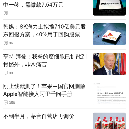
中一签，需缴款7.54万元
韩媒：SK海力士拟推710亿美元股
东回报方案，40%用于回购股票，
相当于美股发行规模
36
亨特·拜登：我爸的癌细胞已扩散到
骨骼外，非常痛苦
33
刚上线就删了！苹果中国官网删除
Apple智能接入阿里千问手册
358
不到半月，茅台自营店再调价