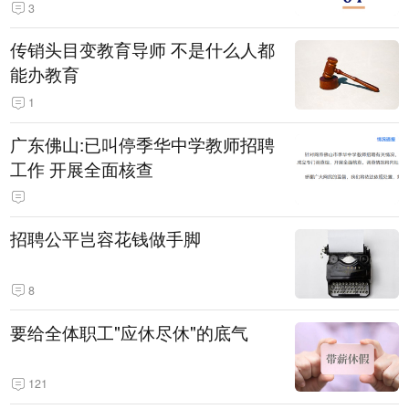
3
传销头目变教育导师 不是什么人都
能办教育
1
广东佛山:已叫停季华中学教师招聘
工作 开展全面核查
招聘公平岂容花钱做手脚
8
要给全体职工"应休尽休"的底气
121