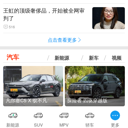
王虹的顶级奢侈品，开始被全网审
判了
516
点击查看更多
汽车
新能源
新车
视频
凡尔赛C5 X 驭不凡
探险者 四驱穿越版
新能源
SUV
MPV
轿车
更多