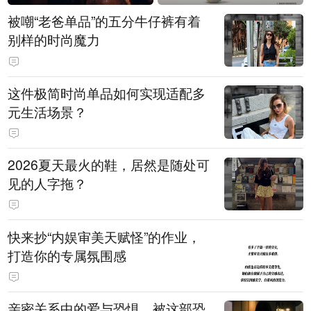
被嘲“老爸单品”的五分牛仔裤有着
别样的时尚魔力
这件极简时尚单品如何实现适配多
元生活场景？
2026夏天最火的鞋，居然是随处可
见的人字拖？
快来抄“内娱审美天赋怪”的作业，
打造你的专属氛围感
亲密关系中的爱与恐惧，被这部恐