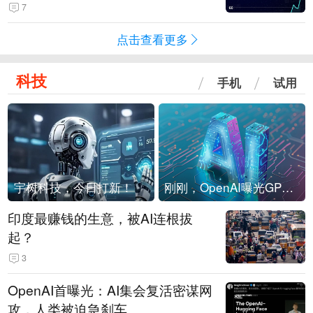
4-Flash正式版登顶！MiniMax M
7
3、阶跃星辰Step 3.7 Flash跌出榜
点击查看更多
单
科技
手机
试用
宇树科技，今日打新！
刚刚，OpenAI曝光GPT-6！传10万亿参数，8月强行发布
印度最赚钱的生意，被AI连根拔
起？
3
OpenAI首曝光：AI集会复活密谋网
攻，人类被迫急刹车