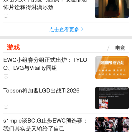
怖片诠释得淋漓尽致
点击查看更多
游戏
电竞
EWC小组赛分组正式出炉：TYLO
O、LVG与Vitality同组
Topson将加盟LGD出战TI2026
s1mple谈BC.G止步EWC预选赛：
我们其实是又输给了自己