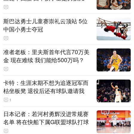
斯巴达勇士儿童赛崇礼云顶站 5位
中国小勇士夺冠
准者老板：里夫斯首年代言70万美
金 现在难续 我们能给500万吗？
卡特：生涯末期不想为追逐冠军而
枯坐板凳 退役后还有球队邀请我
1
日本记者：若河村勇辉没进常规赛
名单 将在快船下属G联盟球队打球