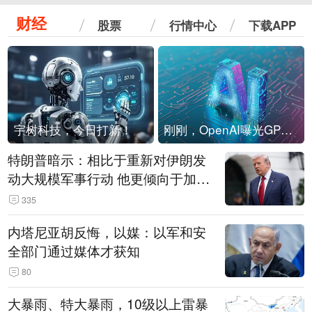
财经
股票
行情中心
下载APP
宇树科技，今日打新！
刚刚，OpenAI曝光GPT-6！传10万亿参数，8月强行发布
特朗普暗示：相比于重新对伊朗发
动大规模军事行动 他更倾向于加大
经济施压
335
内塔尼亚胡反悔，以媒：以军和安
全部门通过媒体才获知
80
大暴雨、特大暴雨，10级以上雷暴