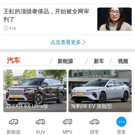
王虹的顶级奢侈品，开始被全网审
判了
518
点击查看更多
汽车
新能源
新车
视频
ZEEKR 8X Ultra版
海豹08 EV 旗舰型
新能源
SUV
MPV
轿车
更多