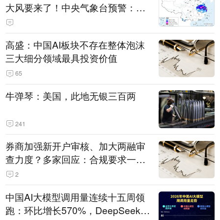
大风要来了！中央气象台预警：今
天到明天，浙江、安徽有特大暴雨
高盛：中国AI板块不存在整体泡沫
三大细分领域最具投资价值
65
牛弹琴：美国，此地无银三百两
241
券商加强新开户审核、加大两融审
查力度？多家回应：合规要求一贯
严格 不存在“从严”
2
中国AI大模型调用量连续十五周领
跑：环比增长570%，DeepSeek-V