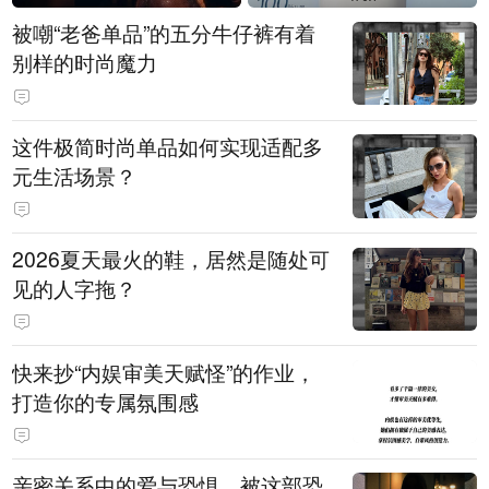
被嘲“老爸单品”的五分牛仔裤有着
别样的时尚魔力
这件极简时尚单品如何实现适配多
元生活场景？
2026夏天最火的鞋，居然是随处可
见的人字拖？
快来抄“内娱审美天赋怪”的作业，
打造你的专属氛围感
亲密关系中的爱与恐惧，被这部恐