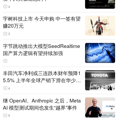
4
宇树科技上市 今天申购 中一签有望
赚20万元
3
字节跳动推出大模型SeedRealtime
国产算力逻辑有望持续加强
丰田汽车净利或三连跌本财年预降1
5.5% 上半年全球产销下滑在华少卖
14.3万辆
4
继 OpenAI、Anthropic 之后，Meta
AI 模型测试期间也发生“越界”事件
9