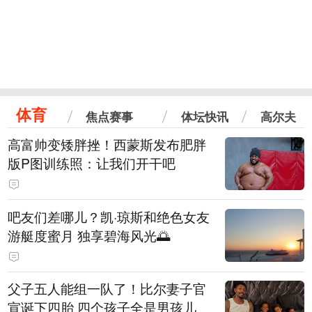
体育
焦点赛事
体坛快讯
高尔夫
高富帅变矮胖挫！西蒙斯发布肥胖
版P图训练照：让我们开干吧
吧友们差哪儿？凯·琼斯和绝色女友
游艇度蜜月 独享碧海风光🌅
父子五人能组一队了！比尔妻子官
宣诞下四胎 四个孩子全是男孩儿