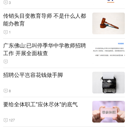
3
传销头目变教育导师 不是什么人都
能办教育
1
广东佛山:已叫停季华中学教师招聘
工作 开展全面核查
招聘公平岂容花钱做手脚
8
要给全体职工"应休尽休"的底气
127