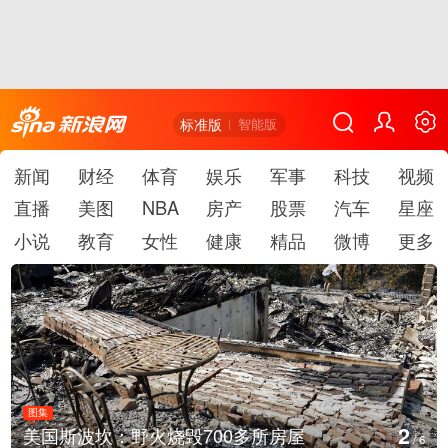
标准版
智能版
新闻
财经
体育
娱乐
军事
科技
视频
直播
美图
NBA
房产
股票
汽车
星座
小说
教育
女性
健康
精品
微博
更多
图集
3
叙利亚：大马士革发生爆炸
/
6