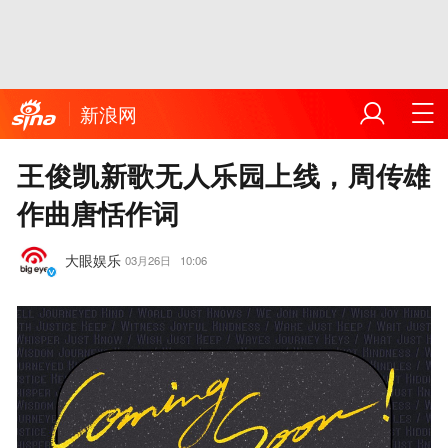
新浪网
王俊凯新歌无人乐园上线，周传雄
作曲唐恬作词
大眼娱乐
03月26日
10:06