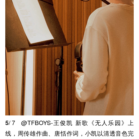
5
/ 7
@TFBOYS-王俊凯 新歌《无人乐园》上
线，周传雄作曲、唐恬作词，小凯以清透音色完