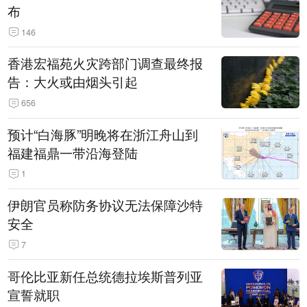
布
146
香港宏福苑火灾跨部门调查最终报
告：大火或由烟头引起
656
预计“白海豚”明晚将在浙江舟山到
福建福鼎一带沿海登陆
1
伊朗官员称防务协议无法保障沙特
安全
7
哥伦比亚新任总统德拉埃斯普列亚
宣誓就职