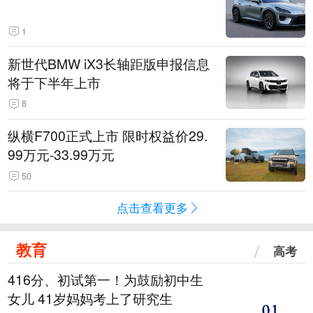
1
新世代BMW iX3长轴距版申报信息
将于下半年上市
8
纵横F700正式上市 限时权益价29.
99万元-33.99万元
50
点击查看更多
教育
高考
416分、初试第一！为鼓励初中生
女儿 41岁妈妈考上了研究生