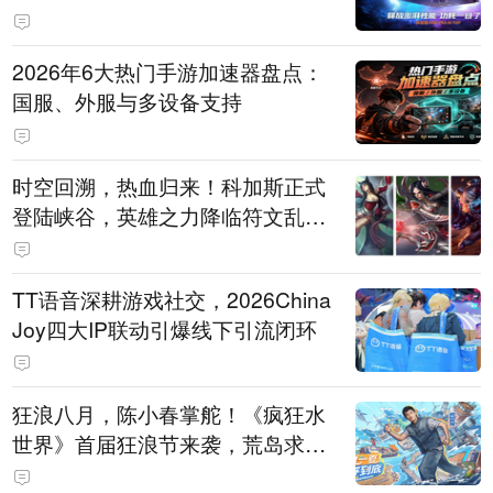
打造旗舰供电方案
2026年6大热门手游加速器盘点：
国服、外服与多设备支持
时空回溯，热血归来！科加斯正式
登陆峡谷，英雄之力降临符文乱
斗！
TT语音深耕游戏社交，2026China
Joy四大IP联动引爆线下引流闭环
狂浪八月，陈小春掌舵！《疯狂水
世界》首届狂浪节来袭，荒岛求生
直播即将开启