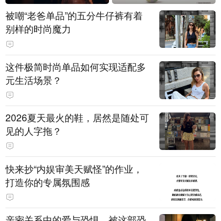
被嘲“老爸单品”的五分牛仔裤有着
别样的时尚魔力
这件极简时尚单品如何实现适配多
元生活场景？
2026夏天最火的鞋，居然是随处可
见的人字拖？
快来抄“内娱审美天赋怪”的作业，
打造你的专属氛围感
亲密关系中的爱与恐惧，被这部恐