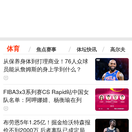
体育
焦点赛事
体坛快讯
高尔夫
从保养身体到打理商业！76人众球
员能从詹姆斯的身上学到什么？
FIBA3x3系列赛CS Rapid站中国女
队名单：阿呷娜婧、杨衡瑜在列
布劳恩5年1.25亿！掘金给沃特森报
价不到2000万 后者离队已成定局