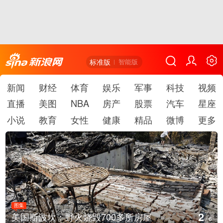
标准版
智能版
新闻
财经
体育
娱乐
军事
科技
视频
直播
美图
NBA
房产
股票
汽车
星座
小说
教育
女性
健康
精品
微博
更多
图集
3
火烧毁700多所房屋
叙利亚：大马士革
/
6