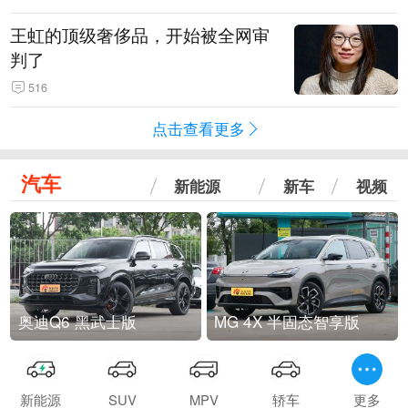
王虹的顶级奢侈品，开始被全网审
判了
516
点击查看更多
汽车
新能源
新车
视频
奥迪Q6 黑武士版
MG 4X 半固态智享版
新能源
SUV
MPV
轿车
更多