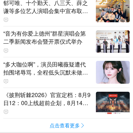
郁可唯、十个勤天、八三夭、薛之
谦等多位艺人演唱会集中宣布取消
或延期
“音为有你爱上德州”群星演唱会第
二季新闻发布会暨开票仪式举办
“多大咖位啊”，演员田曦薇疑遭代
拍围堵辱骂，全程低头沉默未做回
怼，工作室暂未回应，律师：已超
出公众人物应容忍的合理界限
《披荆斩棘2026》官宣定档：8月9
日12：00上线超前企划，8月14日
初见面直播，8月15日、16日两天
进行初舞台直播
点击查看更多