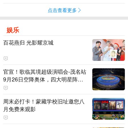
点击查看更多
娱乐
百花燕归 光影耀京城
官宣！歌临其境超级演唱会-茂名站
9月26日空降奥体，四大明星阵容
重磅揭晓
周末必打卡！蒙藏学校旧址邀您八
月免费来观影