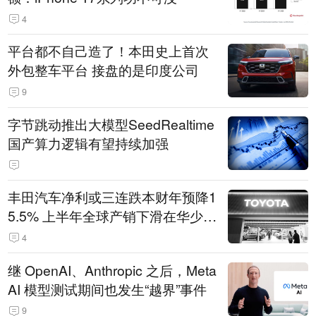
4
平台都不自己造了！本田史上首次
外包整车平台 接盘的是印度公司
9
字节跳动推出大模型SeedRealtime
国产算力逻辑有望持续加强
丰田汽车净利或三连跌本财年预降1
5.5% 上半年全球产销下滑在华少卖
14.3万辆
4
继 OpenAI、Anthropic 之后，Meta
AI 模型测试期间也发生“越界”事件
9