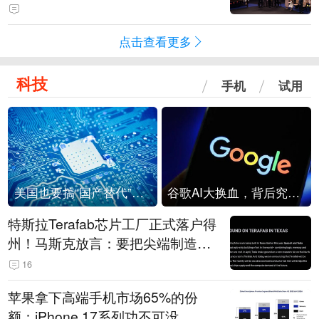
点击查看更多
科技
手机
试用
美国也要搞“国产替代”？先算清三笔账
谷歌AI大换血，背后究竟发生了什么？
特斯拉Terafab芯片工厂正式落户得
州！马斯克放言：要把尖端制造带
回美国
16
苹果拿下高端手机市场65%的份
额：iPhone 17系列功不可没