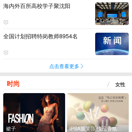
海内外百所高校学子聚沈阳
全国计划招聘特岗教师8954名
点击查看更多
时尚
女性
裙子
IPSA茵芙莎 悦己香氛凝露上市