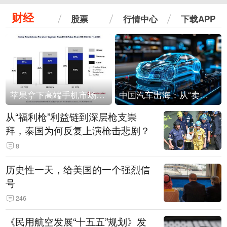
财经
股票
行情中心
下载APP
苹果拿下高端手机市场65%的份额：iPhone 17系列功不可没
中国汽车出海：从“卖出去”到“走进去”
从“福利枪”利益链到深层枪支崇
拜，泰国为何反复上演枪击悲剧？
8
历史性一天，给美国的一个强烈信
号
246
《民用航空发展“十五五”规划》发