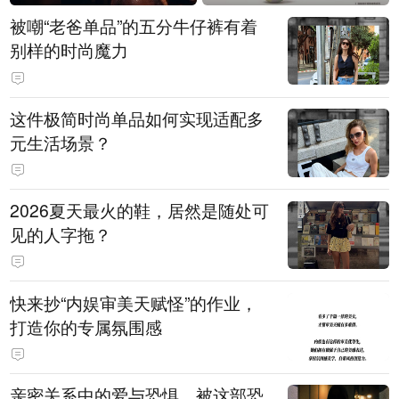
被嘲“老爸单品”的五分牛仔裤有着
别样的时尚魔力
这件极简时尚单品如何实现适配多
元生活场景？
2026夏天最火的鞋，居然是随处可
见的人字拖？
快来抄“内娱审美天赋怪”的作业，
打造你的专属氛围感
亲密关系中的爱与恐惧，被这部恐