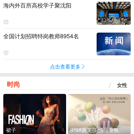
海内外百所高校学子聚沈阳
全国计划招聘特岗教师8954名
点击查看更多
时尚
女性
裙子
IPSA茵芙莎 悦己香氛凝露上市