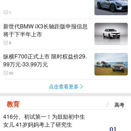
1
新世代BMW iX3长轴距版申报信息
将于下半年上市
8
纵横F700正式上市 限时权益价29.
99万元-33.99万元
50
点击查看更多
教育
高考
416分、初试第一！为鼓励初中生
女儿 41岁妈妈考上了研究生