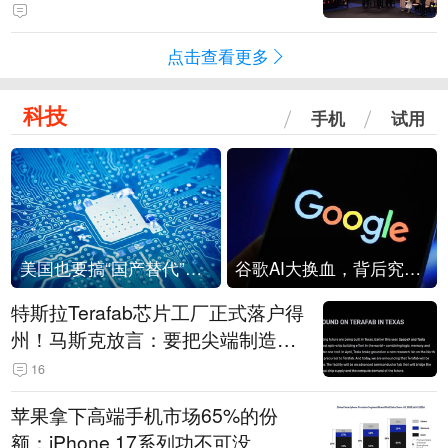
点击查看更多
科技
手机
试用
美国也要搞“国产替代”？先算清三笔账
谷歌AI大换血，背后究竟发生了什么？
特斯拉Terafab芯片工厂正式落户得
州！马斯克放言：要把尖端制造带
回美国
16
苹果拿下高端手机市场65%的份
额：iPhone 17系列功不可没