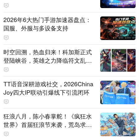
打造旗舰供电方案
2026年6大热门手游加速器盘点：
国服、外服与多设备支持
时空回溯，热血归来！科加斯正式
登陆峡谷，英雄之力降临符文乱
斗！
TT语音深耕游戏社交，2026China
Joy四大IP联动引爆线下引流闭环
狂浪八月，陈小春掌舵！《疯狂水
世界》首届狂浪节来袭，荒岛求生
直播即将开启