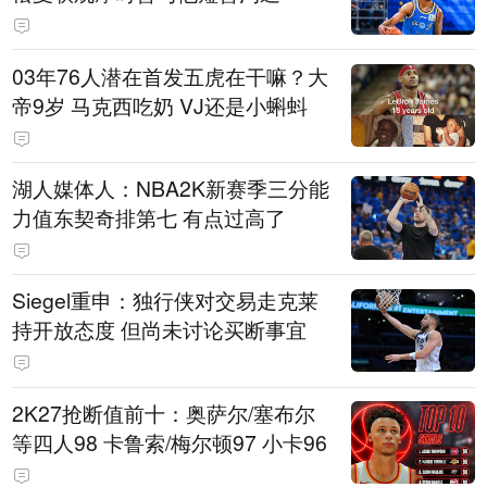
03年76人潜在首发五虎在干嘛？大
帝9岁 马克西吃奶 VJ还是小蝌蚪
湖人媒体人：NBA2K新赛季三分能
力值东契奇排第七 有点过高了
Siegel重申：独行侠对交易走克莱
持开放态度 但尚未讨论买断事宜
2K27抢断值前十：奥萨尔/塞布尔
等四人98 卡鲁索/梅尔顿97 小卡96