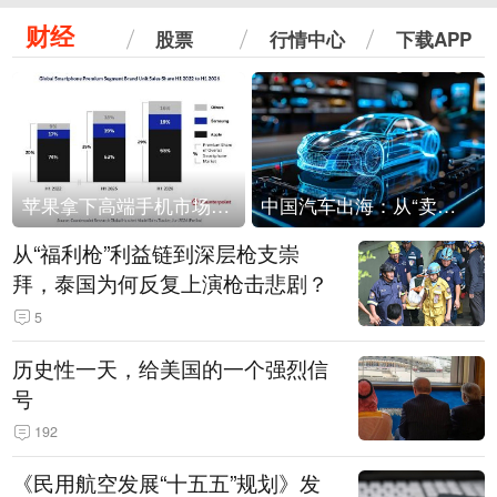
财经
股票
行情中心
下载APP
苹果拿下高端手机市场65%的份额：iPhone 17系列功不可没
中国汽车出海：从“卖出去”到“走进去”
从“福利枪”利益链到深层枪支崇
拜，泰国为何反复上演枪击悲剧？
5
历史性一天，给美国的一个强烈信
号
192
《民用航空发展“十五五”规划》发