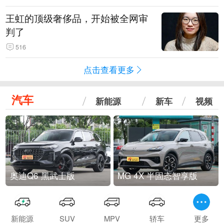
王虹的顶级奢侈品，开始被全网审
判了
516
点击查看更多
汽车
新能源
新车
视频
奥迪Q6 黑武士版
MG 4X 半固态智享版
新能源
SUV
MPV
轿车
更多