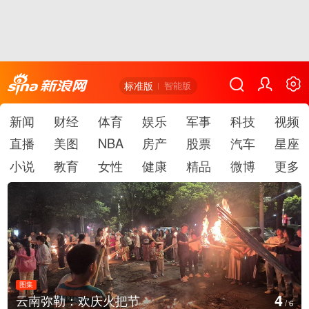
标准版
智能版
新闻
财经
体育
娱乐
军事
科技
视频
直播
美图
NBA
房产
股票
汽车
星座
小说
教育
女性
健康
精品
微博
更多
图集
5
云南弥勒：欢庆火把节
/
6