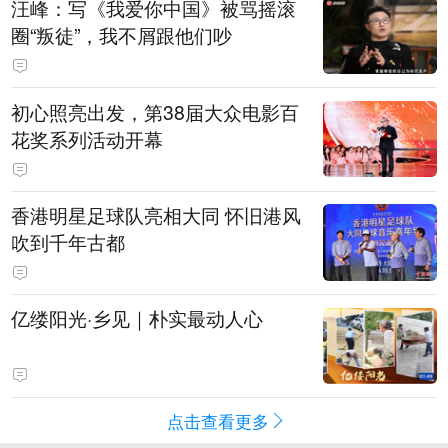
汪峰：写《我爱你中国》被骂摇滚
圈“叛徒”，我不屑跟他们吵
初心照亮出发，第38届大众电影百
花奖系列活动开幕
香港明星足球队亮相大同 怀旧港风
吹到千年古都
亿缕阳光·乡见｜朴实最动人心
点击查看更多