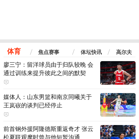
体育
焦点赛事
体坛快讯
高尔夫
廖三宁：留洋球员由于归队较晚 会
通过训练来提升彼此之间的默契
媒体人：山东男篮和南京同曦关于
王岚嵚的谈判已经停止
前首钢外援阿隆德斯重返奇才 张云
松夏联观摩时曾与他短暂沟通