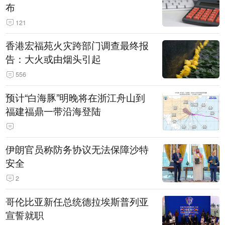
布
121
香港宏福苑火灾跨部门调查最终报
告：大火或由烟头引起
556
预计“白海豚”明晚将在浙江舟山到
福建福鼎一带沿海登陆
伊朗官员称防务协议无法保障沙特
安全
2
哥伦比亚新任总统德拉埃斯普列亚
宣誓就职