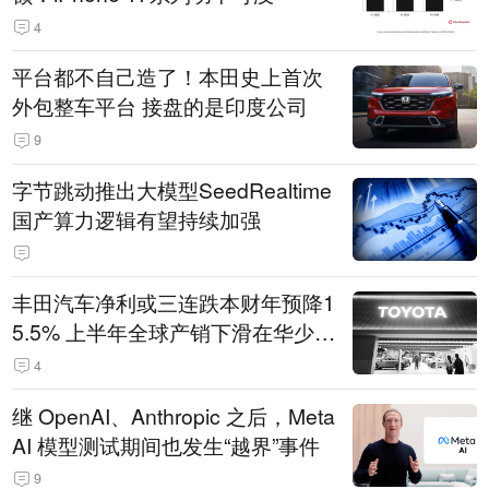
4
平台都不自己造了！本田史上首次
外包整车平台 接盘的是印度公司
9
字节跳动推出大模型SeedRealtime
国产算力逻辑有望持续加强
丰田汽车净利或三连跌本财年预降1
5.5% 上半年全球产销下滑在华少卖
14.3万辆
4
继 OpenAI、Anthropic 之后，Meta
AI 模型测试期间也发生“越界”事件
9