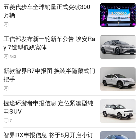
五菱代步车全球销量正式突破300
万辆
工信部发布新一轮新车公告 埃安Ra
y 7造型低趴宽体
343
新款智界R7申报图 换装半隐藏式门
把手
捷途环游者申报信息 定位紧凑型纯
电SUV
7
智界RX申报信息 将于8月开启小订