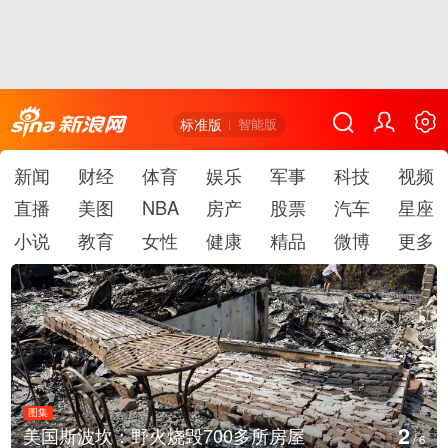
标准版
智能版
新闻
财经
体育
娱乐
军事
科技
视频
直播
美图
NBA
房产
股票
汽车
星座
小说
教育
女性
健康
精品
微博
更多
图集
2
美国斯波坎：野火烧毁700多所房屋
/
6