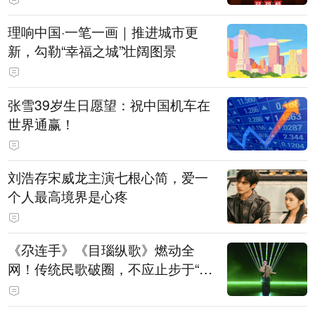
理响中国·一笔一画｜推进城市更
新，勾勒“幸福之城”壮阔图景
张雪39岁生日愿望：祝中国机车在
世界通赢！
刘浩存宋威龙主演七根心简，爱一
个人最高境界是心疼
《尕连手》《目瑙纵歌》燃动全
网！传统民歌破圈，不应止步于“上
头”