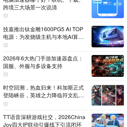
跨境三大场景一次说清
技嘉推出钛金雕1600PG5 AI TOP
电源：为发烧级主机与本地AI算力
打造旗舰供电方案
2026年6大热门手游加速器盘点：
国服、外服与多设备支持
时空回溯，热血归来！科加斯正式
登陆峡谷，英雄之力降临符文乱
斗！
TT语音深耕游戏社交，2026China
Joy四大IP联动引爆线下引流闭环