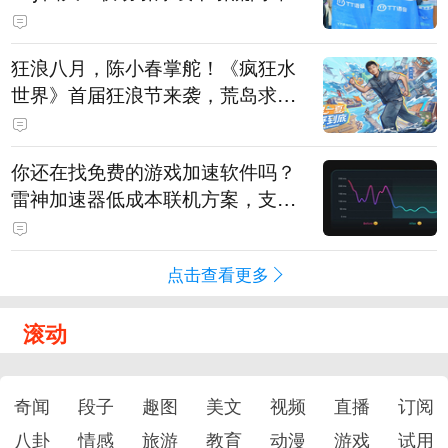
狂浪八月，陈小春掌舵！《疯狂水
世界》首届狂浪节来袭，荒岛求生
直播即将开启
你还在找免费的游戏加速软件吗？
雷神加速器低成本联机方案，支持
免费试用
点击查看更多
滚动
奇闻
段子
趣图
美文
视频
直播
订阅
八卦
情感
旅游
教育
动漫
游戏
试用