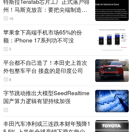
特斯拉Terafab芯片工厂正式落户得
州！马斯克放言：要把尖端制造带
回美国
16
苹果拿下高端手机市场65%的份
额：iPhone 17系列功不可没
3
平台都不自己造了！本田史上首次
外包整车平台 接盘的是印度公司
8
字节跳动推出大模型SeedRealtime
国产算力逻辑有望持续加强
丰田汽车净利或三连跌本财年预降1
5.5% 上半年全球产销下滑在华少卖