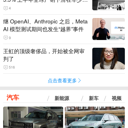
14.3万辆
4
继 OpenAI、Anthropic 之后，Meta
AI 模型测试期间也发生“越界”事件
9
王虹的顶级奢侈品，开始被全网审
判了
516
点击查看更多
汽车
新能源
新车
视频