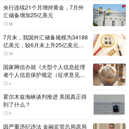
央行连续21个月增持黄金，7月外
汇储备增加25亿美元
85
7月末，我国外汇储备规模为34188
亿美元，较6月末上升25亿美元，
升幅为0.07%
39
国家网信办就《大型个人信息处理
者个人信息保护规定（征求意见
稿）》公开征求意见
4
霍尔木兹海峡谈判推进 美国真正得
到了什么？
8
因严重违纪违法 金融监管总局原局