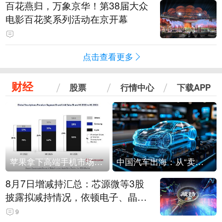
百花燕归，万象京华！第38届大众
电影百花奖系列活动在京开幕
点击查看更多
财经
股票
行情中心
下载APP
苹果拿下高端手机市场65%的份额：iPhone 17系列功不可没
中国汽车出海：从“卖出去”到“走进去”
8月7日增减持汇总：芯源微等3股
披露拟减持情况，依顿电子、晶华
微拟增持（表）
9