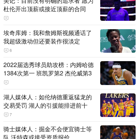
美记：目前没有明确的追求者 愿为
杜伦开出顶薪或接近顶薪的合同
埃奇库姆：我和詹姆斯视频通话了
我超级激动但还要装作很淡定
6
2022届选秀球员助攻榜：内姆哈德
1384次第一 班凯罗第2 杰伦威第3
湖人媒体人：如伦纳德重返猛龙的
交易受罚 湖人的引援能排进前十
7
骑士媒体人：掘金不会便宜骑士等
队 沃特森或接受资质报价