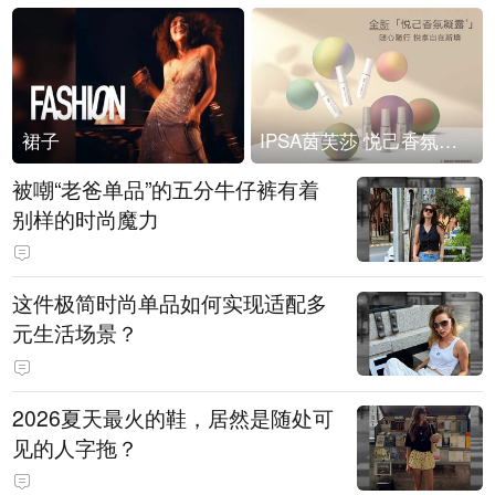
裙子
IPSA茵芙莎 悦己香氛凝露上市
被嘲“老爸单品”的五分牛仔裤有着
别样的时尚魔力
这件极简时尚单品如何实现适配多
元生活场景？
2026夏天最火的鞋，居然是随处可
见的人字拖？