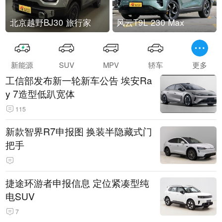
北京越野BJ30 旅行家
风云T9L 230 Max
新能源
SUV
MPV
轿车
更多
工信部发布新一轮新车公告 埃安Ra
y 7造型低趴宽体
115
新款智界R7申报图 换装半隐藏式门
把手
捷途环游者申报信息 定位紧凑型纯
电SUV
7