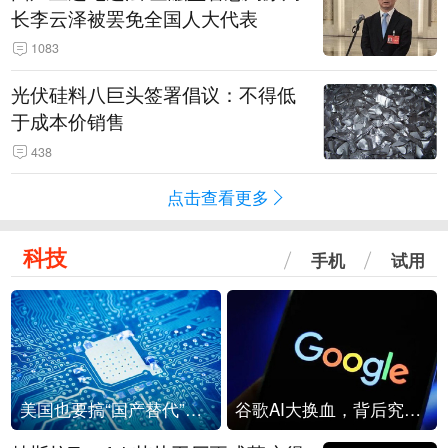
长李云泽被罢免全国人大代表
1083
光伏硅料八巨头签署倡议：不得低
于成本价销售
438
点击查看更多
科技
手机
试用
美国也要搞“国产替代”？先算清三笔账
谷歌AI大换血，背后究竟发生了什么？