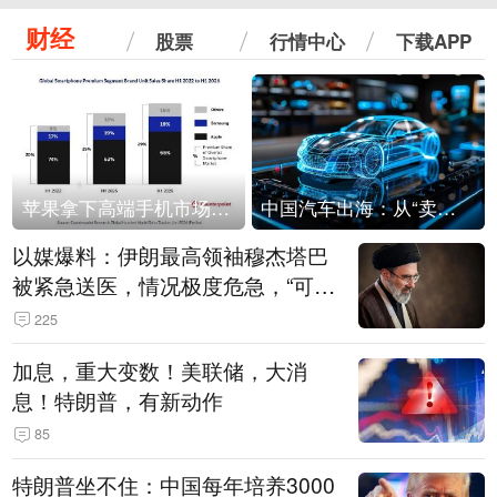
财经
股票
行情中心
下载APP
苹果拿下高端手机市场65%的份额：iPhone 17系列功不可没
中国汽车出海：从“卖出去”到“走进去”
以媒爆料：伊朗最高领袖穆杰塔巴
被紧急送医，情况极度危急，“可能
随时会死去”
225
加息，重大变数！美联储，大消
息！特朗普，有新动作
85
特朗普坐不住：中国每年培养3000