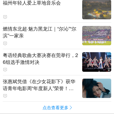
福州年轻人爱上草地音乐会
燃情东北超·魅力黑龙江｜“尔沁”“尔
滨”一家亲
粤语经典歌曲大赛决赛在莞举行，2
6组选手激情对决
张惠斌凭借《在少女花影下》获华
语青年电影周“年度新人”荣誉！该
电影全程在广州取景，采用粤语对
白，主演均为广州本土演员
点击查看更多