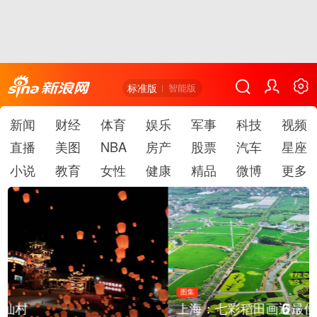
标准版
智能版
新闻
财经
体育
娱乐
军事
科技
视频
直播
美图
NBA
房产
股票
汽车
星座
小说
教育
女性
健康
精品
微博
更多
图集
6
上海：七彩稻田画迎最佳观赏期
/
6