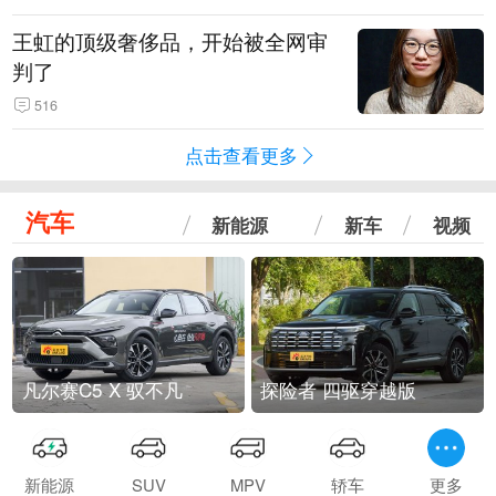
王虹的顶级奢侈品，开始被全网审
判了
516
点击查看更多
汽车
新能源
新车
视频
凡尔赛C5 X 驭不凡
探险者 四驱穿越版
新能源
SUV
MPV
轿车
更多