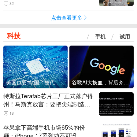
32
点击查看更多
科技
手机
试用
美国也要搞“国产替代”？先算清三笔账
谷歌AI大换血，背后究竟发生了什么？
特斯拉Terafab芯片工厂正式落户得
州！马斯克放言：要把尖端制造带
回美国
18
苹果拿下高端手机市场65%的份
额：iPhone 17系列功不可没