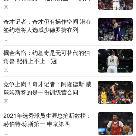
奇才记者：奇才仍有操作空间 潜在
签约老将人选威少德罗赞在列
掘金名宿：约基奇是无可替代的独
角兽 配得上不止一冠
竞争上岗！奇才记者：阿隆德斯·威
廉姆斯签的是一份训练营合同
2021年选秀球员生涯总抢断数榜：
赫伯特·琼斯第一 申京第四