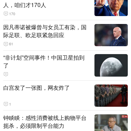
人，咱们才170人
170
因凡蒂诺被爆曾与女员工有染，国
际足联、欧足联紧急回应
61
“非计划”空间事件！中国卫星拍到
了
白宫发了一张图，网友炸了
1
钟睒睒：感性消费被线上购物平台
扼杀，必须限制平台能力