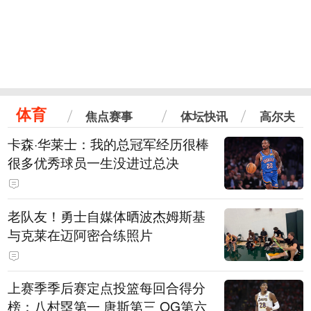
体育
焦点赛事
体坛快讯
高尔夫
卡森·华莱士：我的总冠军经历很棒
很多优秀球员一生没进过总决
老队友！勇士自媒体晒波杰姆斯基
与克莱在迈阿密合练照片
上赛季季后赛定点投篮每回合得分
榜：八村塁第一 唐斯第三 OG第六