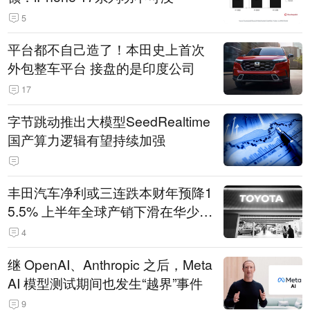
5
平台都不自己造了！本田史上首次
外包整车平台 接盘的是印度公司
17
字节跳动推出大模型SeedRealtime
国产算力逻辑有望持续加强
丰田汽车净利或三连跌本财年预降1
5.5% 上半年全球产销下滑在华少卖
14.3万辆
4
继 OpenAI、Anthropic 之后，Meta
AI 模型测试期间也发生“越界”事件
9