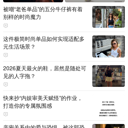
被嘲“老爸单品”的五分牛仔裤有着
别样的时尚魔力
这件极简时尚单品如何实现适配多
元生活场景？
2026夏天最火的鞋，居然是随处可
见的人字拖？
快来抄“内娱审美天赋怪”的作业，
打造你的专属氛围感
亲密关系中的爱与恐惧，被这部恐