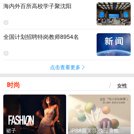
海内外百所高校学子聚沈阳
全国计划招聘特岗教师8954名
点击查看更多
时尚
女性
裙子
IPSA茵芙莎 悦己香氛凝露上市