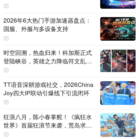
打造旗舰供电方案
2026年6大热门手游加速器盘点：
国服、外服与多设备支持
时空回溯，热血归来！科加斯正式
登陆峡谷，英雄之力降临符文乱
斗！
TT语音深耕游戏社交，2026China
Joy四大IP联动引爆线下引流闭环
狂浪八月，陈小春掌舵！《疯狂水
世界》首届狂浪节来袭，荒岛求生
直播即将开启