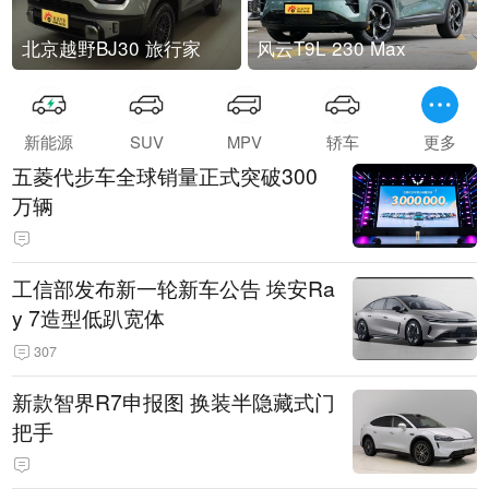
北京越野BJ30 旅行家
风云T9L 230 Max
新能源
SUV
MPV
轿车
更多
五菱代步车全球销量正式突破300
万辆
工信部发布新一轮新车公告 埃安Ra
y 7造型低趴宽体
307
新款智界R7申报图 换装半隐藏式门
把手