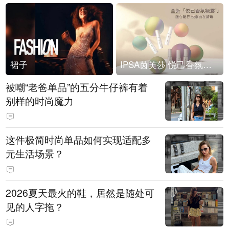
裙子
IPSA茵芙莎 悦己香氛凝露上市
被嘲“老爸单品”的五分牛仔裤有着
别样的时尚魔力
这件极简时尚单品如何实现适配多
元生活场景？
2026夏天最火的鞋，居然是随处可
见的人字拖？