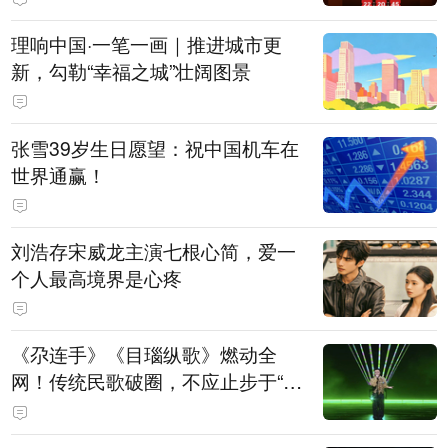
理响中国·一笔一画｜推进城市更
新，勾勒“幸福之城”壮阔图景
张雪39岁生日愿望：祝中国机车在
世界通赢！
刘浩存宋威龙主演七根心简，爱一
个人最高境界是心疼
《尕连手》《目瑙纵歌》燃动全
网！传统民歌破圈，不应止步于“上
头”