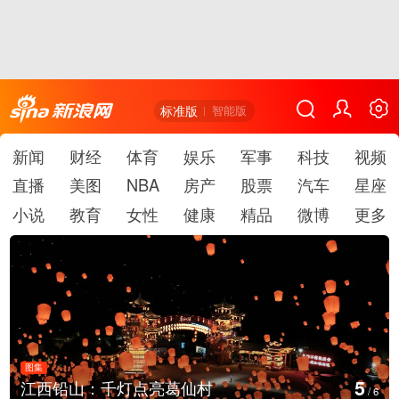
标准版
智能版
新闻
财经
体育
娱乐
军事
科技
视频
直播
美图
NBA
房产
股票
汽车
星座
小说
教育
女性
健康
精品
微博
更多
图集
6
上海：七彩稻田画迎最佳观赏期
/
6