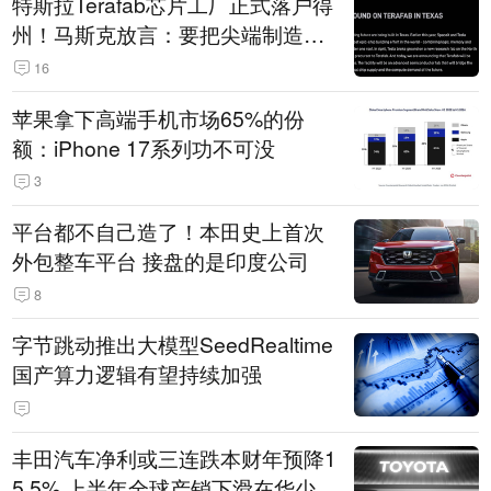
特斯拉Terafab芯片工厂正式落户得
州！马斯克放言：要把尖端制造带
回美国
16
苹果拿下高端手机市场65%的份
额：iPhone 17系列功不可没
3
平台都不自己造了！本田史上首次
外包整车平台 接盘的是印度公司
8
字节跳动推出大模型SeedRealtime
国产算力逻辑有望持续加强
丰田汽车净利或三连跌本财年预降1
5.5% 上半年全球产销下滑在华少卖