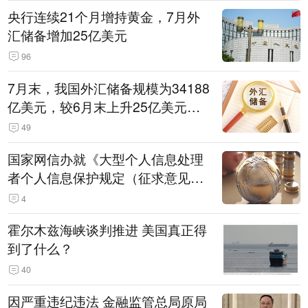
央行连续21个月增持黄金，7月外
汇储备增加25亿美元
96
7月末，我国外汇储备规模为34188
亿美元，较6月末上升25亿美元，
升幅为0.07%
49
国家网信办就《大型个人信息处理
者个人信息保护规定（征求意见
稿）》公开征求意见
4
霍尔木兹海峡谈判推进 美国真正得
到了什么？
40
因严重违纪违法 金融监管总局原局