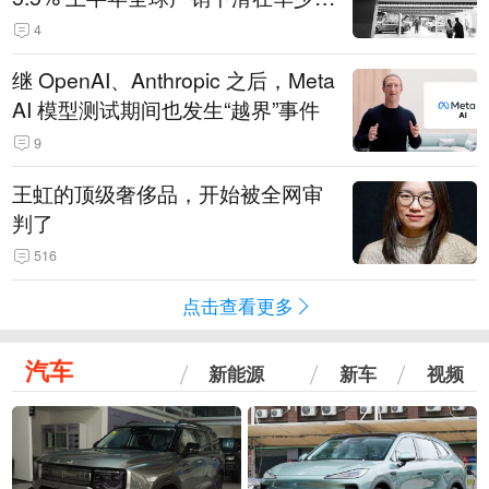
14.3万辆
4
继 OpenAI、Anthropic 之后，Meta
AI 模型测试期间也发生“越界”事件
9
王虹的顶级奢侈品，开始被全网审
判了
516
点击查看更多
汽车
新能源
新车
视频