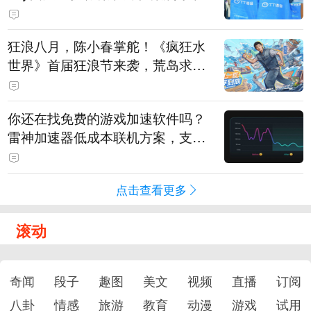
狂浪八月，陈小春掌舵！《疯狂水
世界》首届狂浪节来袭，荒岛求生
直播即将开启
你还在找免费的游戏加速软件吗？
雷神加速器低成本联机方案，支持
免费试用
点击查看更多
滚动
奇闻
段子
趣图
美文
视频
直播
订阅
八卦
情感
旅游
教育
动漫
游戏
试用