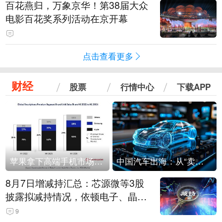
百花燕归，万象京华！第38届大众
电影百花奖系列活动在京开幕
点击查看更多
财经
股票
行情中心
下载APP
苹果拿下高端手机市场65%的份额：iPhone 17系列功不可没
中国汽车出海：从“卖出去”到“走进去”
8月7日增减持汇总：芯源微等3股
披露拟减持情况，依顿电子、晶华
微拟增持（表）
9