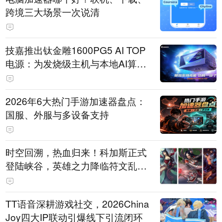
跨境三大场景一次说清
技嘉推出钛金雕1600PG5 AI TOP
电源：为发烧级主机与本地AI算力
打造旗舰供电方案
2026年6大热门手游加速器盘点：
国服、外服与多设备支持
时空回溯，热血归来！科加斯正式
登陆峡谷，英雄之力降临符文乱
斗！
TT语音深耕游戏社交，2026China
Joy四大IP联动引爆线下引流闭环