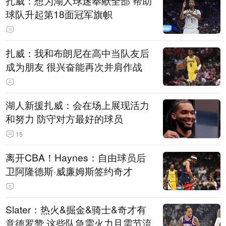
扎威：想为湖人球迷奉献全部 帮助
球队升起第18面冠军旗帜
扎威：我和布朗尼在高中当队友后
成为朋友 很兴奋能再次并肩作战
湖人新援扎威：会在场上展现活力
和努力 防守对方最好的球员
15
离开CBA！Haynes：自由球员后
卫阿隆德斯·威廉姆斯签约奇才
Slater：热火&掘金&骑士&奇才有
意德罗赞 这些队急需火力且需节流