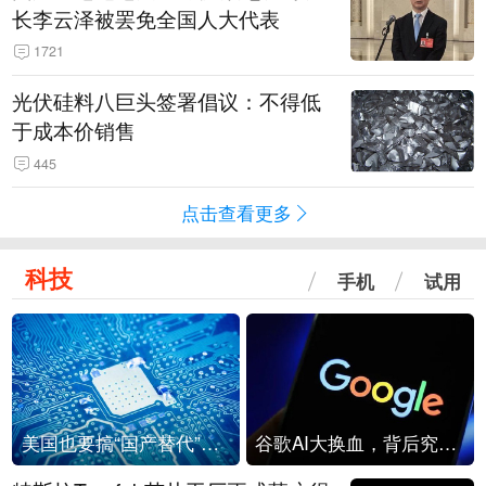
长李云泽被罢免全国人大代表
1721
光伏硅料八巨头签署倡议：不得低
于成本价销售
445
点击查看更多
科技
手机
试用
美国也要搞“国产替代”？先算清三笔账
谷歌AI大换血，背后究竟发生了什么？