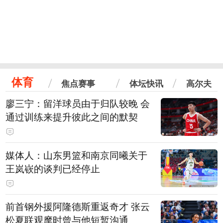
体育
焦点赛事
体坛快讯
高尔夫
廖三宁：留洋球员由于归队较晚 会
通过训练来提升彼此之间的默契
媒体人：山东男篮和南京同曦关于
王岚嵚的谈判已经停止
前首钢外援阿隆德斯重返奇才 张云
松夏联观摩时曾与他短暂沟通