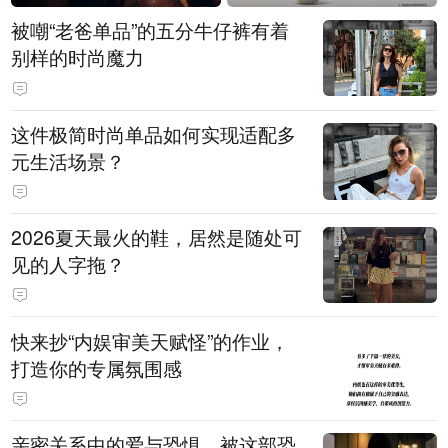
被嘲“老爸单品”的五分牛仔裤有着
别样的时尚魔力
这件极简时尚单品如何实现适配多
元生活场景？
2026夏天最火的鞋，居然是随处可
见的人字拖？
快来抄“内娱审美天赋怪”的作业，
打造你的专属氛围感
亲密关系中的爱与恐惧，被这部恐