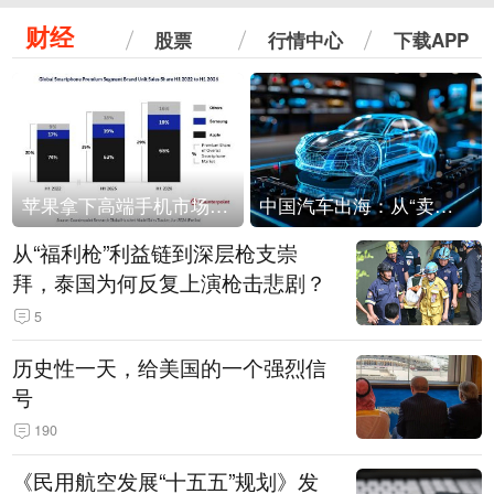
财经
股票
行情中心
下载APP
苹果拿下高端手机市场65%的份额：iPhone 17系列功不可没
中国汽车出海：从“卖出去”到“走进去”
从“福利枪”利益链到深层枪支崇
拜，泰国为何反复上演枪击悲剧？
5
历史性一天，给美国的一个强烈信
号
190
《民用航空发展“十五五”规划》发