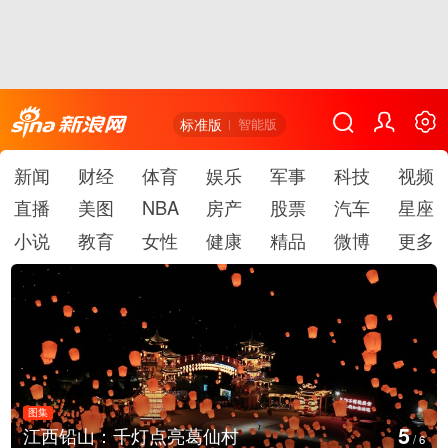
标准版
智能版
新闻
财经
体育
娱乐
军事
科技
视频
直播
美图
NBA
房产
股票
汽车
星座
小说
教育
女性
健康
精品
微博
更多
图集
6
江西铅山：千灯点亮葛仙村
/
6