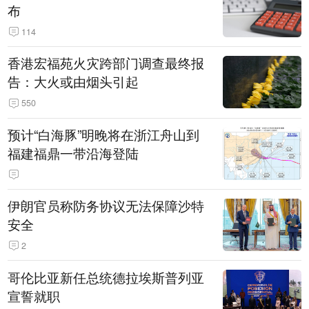
布
114
香港宏福苑火灾跨部门调查最终报
告：大火或由烟头引起
550
预计“白海豚”明晚将在浙江舟山到
福建福鼎一带沿海登陆
伊朗官员称防务协议无法保障沙特
安全
2
哥伦比亚新任总统德拉埃斯普列亚
宣誓就职