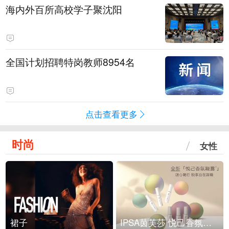
海内外百所高校学子聚沈阳
全国计划招聘特岗教师8954名
点击查看更多
时尚
女性
裙子
IPSA茵芙莎 悦己香氛凝露上市