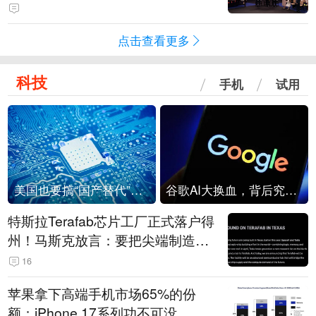
点击查看更多
科技
手机
试用
美国也要搞“国产替代”？先算清三笔账
谷歌AI大换血，背后究竟发生了什么？
特斯拉Terafab芯片工厂正式落户得
州！马斯克放言：要把尖端制造带
回美国
16
苹果拿下高端手机市场65%的份
额：iPhone 17系列功不可没