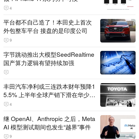
4
平台都不自己造了！本田史上首次
外包整车平台 接盘的是印度公司
9
字节跳动推出大模型SeedRealtime
国产算力逻辑有望持续加强
丰田汽车净利或三连跌本财年预降1
5.5% 上半年全球产销下滑在华少卖
14.3万辆
4
继 OpenAI、Anthropic 之后，Meta
AI 模型测试期间也发生“越界”事件
9