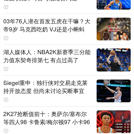
03年76人潜在首发五虎在干嘛？大
帝9岁 马克西吃奶 VJ还是小蝌蚪
湖人媒体人：NBA2K新赛季三分能
力值东契奇排第七 有点过高了
Siegel重申：独行侠对交易走克莱
持开放态度 但尚未讨论买断事宜
2K27抢断值前十：奥萨尔/塞布尔
等四人98 卡鲁索/梅尔顿97 小卡96