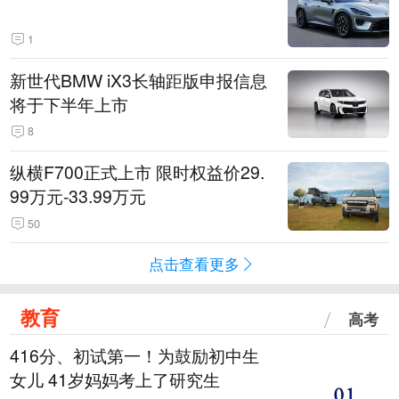
1
新世代BMW iX3长轴距版申报信息
将于下半年上市
8
纵横F700正式上市 限时权益价29.
99万元-33.99万元
50
点击查看更多
教育
高考
416分、初试第一！为鼓励初中生
女儿 41岁妈妈考上了研究生