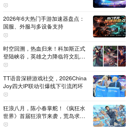
打造旗舰供电方案
2026年6大热门手游加速器盘点：
国服、外服与多设备支持
时空回溯，热血归来！科加斯正式
登陆峡谷，英雄之力降临符文乱
斗！
TT语音深耕游戏社交，2026China
Joy四大IP联动引爆线下引流闭环
狂浪八月，陈小春掌舵！《疯狂水
世界》首届狂浪节来袭，荒岛求生
直播即将开启