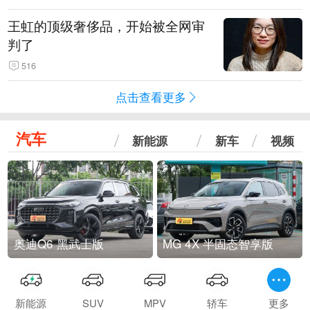
王虹的顶级奢侈品，开始被全网审
判了
516
点击查看更多
汽车
新能源
新车
视频
奥迪Q6 黑武士版
MG 4X 半固态智享版
新能源
SUV
MPV
轿车
更多