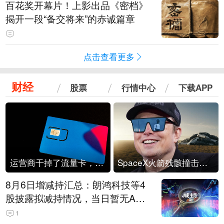
百花奖开幕片！上影出品《密档》
揭开一段“备交将来”的赤诚篇章
点击查看更多
财经
股票
行情中心
下载APP
运营商干掉了流量卡，他们真的玩不起了
SpaceX火箭残骸撞击月球
8月6日增减持汇总：朗鸿科技等4
股披露拟减持情况，当日暂无A股
公司披露拟增持情况（表）
1