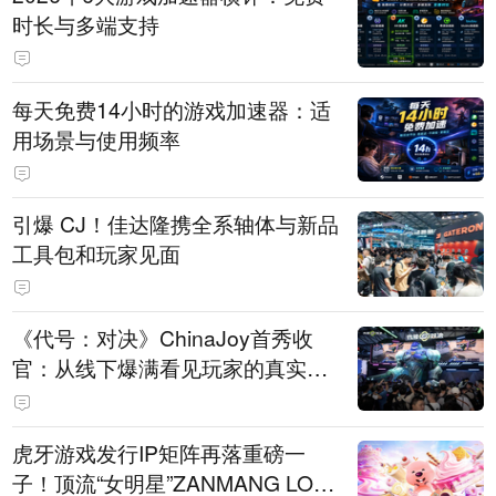
时长与多端支持
每天免费14小时的游戏加速器：适
用场景与使用频率
引爆 CJ！佳达隆携全系轴体与新品
工具包和玩家见面
《代号：对决》ChinaJoy首秀收
官：从线下爆满看见玩家的真实期
待
虎牙游戏发行IP矩阵再落重磅一
子！顶流“女明星”ZANMANG LOO