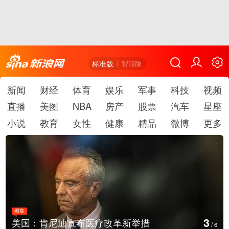
标准版
智能版
新闻
财经
体育
娱乐
军事
科技
视频
直播
美图
NBA
房产
股票
汽车
星座
小说
教育
女性
健康
精品
微博
更多
图集
4
措
云南普洱：乡村风光如画
/
6