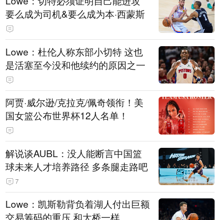
Lowe：切特必须证明自己能进攻
要么成为司机&要么成为本·西蒙斯
Lowe：杜伦人称东部小切特 这也
是活塞至今没和他续约的原因之一
阿贾·威尔逊/克拉克/佩奇领衔！美
国女篮公布世界杯12人名单！
解说谈AUBL：没人能断言中国篮
球未来人才培养路径 多条腿走路吧
7
Lowe：凯斯勒背负着湖人付出巨额
交易筹码的重压 和大桥一样