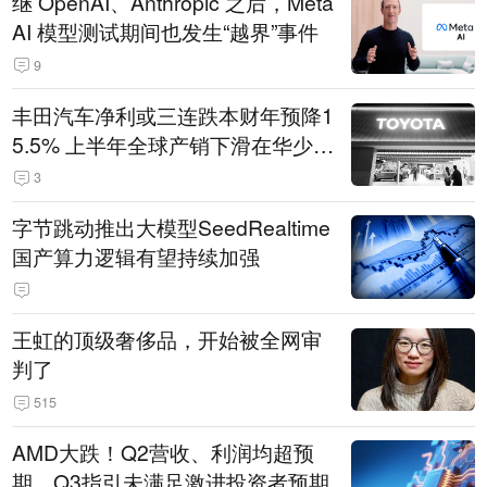
继 OpenAI、Anthropic 之后，Meta
AI 模型测试期间也发生“越界”事件
9
丰田汽车净利或三连跌本财年预降1
5.5% 上半年全球产销下滑在华少卖
14.3万辆
3
字节跳动推出大模型SeedRealtime
国产算力逻辑有望持续加强
王虹的顶级奢侈品，开始被全网审
判了
515
AMD大跌！Q2营收、利润均超预
期，Q3指引未满足激进投资者预期