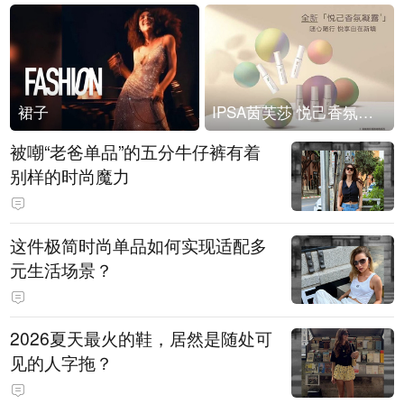
裙子
IPSA茵芙莎 悦己香氛凝露上市
被嘲“老爸单品”的五分牛仔裤有着
别样的时尚魔力
这件极简时尚单品如何实现适配多
元生活场景？
2026夏天最火的鞋，居然是随处可
见的人字拖？