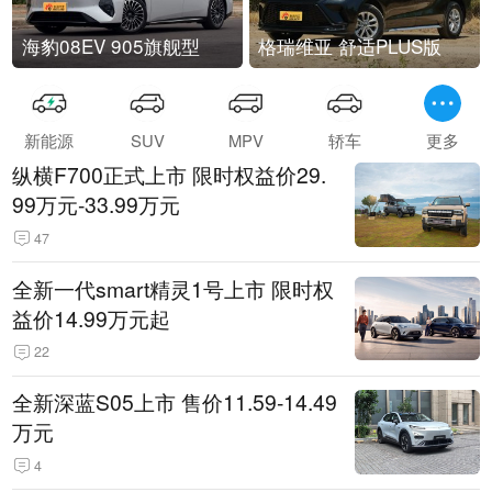
海豹08EV 905旗舰型
格瑞维亚 舒适PLUS版
新能源
SUV
MPV
轿车
更多
纵横F700正式上市 限时权益价29.
99万元-33.99万元
47
全新一代smart精灵1号上市 限时权
益价14.99万元起
22
全新深蓝S05上市 售价11.59-14.49
万元
4