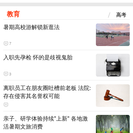
教育
高考
暑期高校游解锁新逛法
7
入职先孕检 怀的是歧视鬼胎
3
离职员工在朋友圈吐槽前老板 法院:
存在侵害其名誉权可能
亲子、研学体验持续"上新" 各地激
活暑期文旅消费