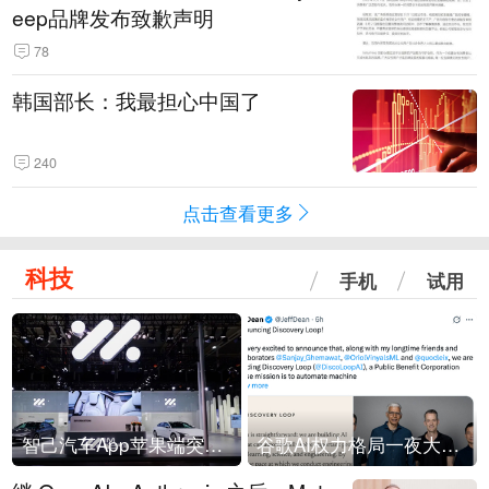
eep品牌发布致歉声明
78
韩国部长：我最担心中国了
240
点击查看更多
科技
手机
试用
智己汽车App苹果端突然“下架”
谷歌AI权力格局一夜大洗牌