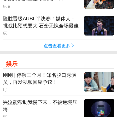
9
险胜晋级AUBL半决赛！媒体人：
挑战比预想要大 石奎无愧全场最佳
点击查看更多
娱乐
刚刚 | 停演三个月！知名脱口秀演
员，再发视频回应争议！
哭泣能帮助我慢下来，不被逆境压
垮