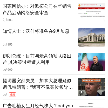
国家网信办：对派拓公司在华销售
产品启动网络安全审查
383
知情人士：沃什将准备在9月加息
455
伊朗总统：目前与最高领袖联络困
难 其决策过程遭人利用
969
提词器突然失灵，加拿大总理疑似
调侃特朗普：“我可不像某位领导
人，把这当成一场阴谋”，全场哄笑
视频
广告吐槽女生月经气味大？babysh