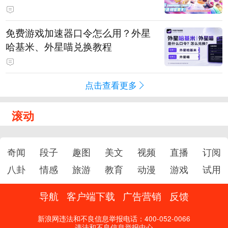
PY 正版3D消除手游《消消奇遇》
惊喜曝光
免费游戏加速器口令怎么用？外星
哈基米、外星喵兑换教程
点击查看更多
滚动
奇闻
段子
趣图
美文
视频
直播
订阅
八卦
情感
旅游
教育
动漫
游戏
试用
导航
客户端下载
广告营销
反馈
新浪网违法和不良信息举报电话：400-052-0066
违法和不良信息举报中心