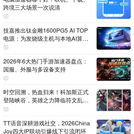
跨境三大场景一次说清
技嘉推出钛金雕1600PG5 AI TOP
电源：为发烧级主机与本地AI算力
打造旗舰供电方案
2026年6大热门手游加速器盘点：
国服、外服与多设备支持
时空回溯，热血归来！科加斯正式
登陆峡谷，英雄之力降临符文乱
斗！
TT语音深耕游戏社交，2026China
Joy四大IP联动引爆线下引流闭环