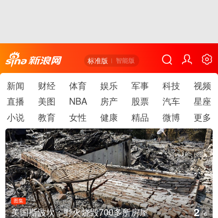
标准版
智能版
新闻
财经
体育
娱乐
军事
科技
视频
直播
美图
NBA
房产
股票
汽车
星座
小说
教育
女性
健康
精品
微博
更多
图集
2
美国斯波坎：野火烧毁700多所房屋
/
6