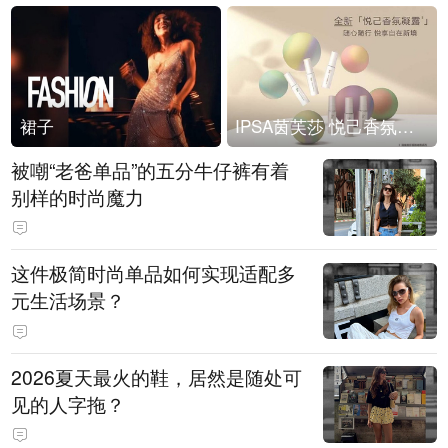
裙子
IPSA茵芙莎 悦己香氛凝露上市
被嘲“老爸单品”的五分牛仔裤有着
别样的时尚魔力
这件极简时尚单品如何实现适配多
元生活场景？
2026夏天最火的鞋，居然是随处可
见的人字拖？