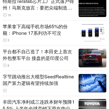
特斯拉Terafab芯片工厂正式落户得
州！马斯克放言：要把尖端制造带
回美国
16
苹果拿下高端手机市场65%的份
额：iPhone 17系列功不可没
3
平台都不自己造了！本田史上首次
外包整车平台 接盘的是印度公司
8
字节跳动推出大模型SeedRealtime
国产算力逻辑有望持续加强
丰田汽车净利或三连跌本财年预降1
5.5% 上半年全球产销下滑在华少卖