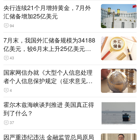
央行连续21个月增持黄金，7月外
汇储备增加25亿美元
94
7月末，我国外汇储备规模为34188
亿美元，较6月末上升25亿美元，
升幅为0.07%
43
国家网信办就《大型个人信息处理
者个人信息保护规定（征求意见
稿）》公开征求意见
4
霍尔木兹海峡谈判推进 美国真正得
到了什么？
37
因严重违纪违法 金融监管总局原局