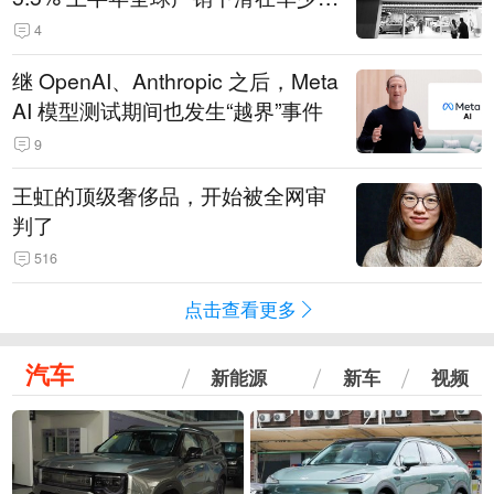
14.3万辆
4
继 OpenAI、Anthropic 之后，Meta
AI 模型测试期间也发生“越界”事件
9
王虹的顶级奢侈品，开始被全网审
判了
516
点击查看更多
汽车
新能源
新车
视频