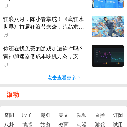
狂浪八月，陈小春掌舵！《疯狂水
世界》首届狂浪节来袭，荒岛求生
直播即将开启
你还在找免费的游戏加速软件吗？
雷神加速器低成本联机方案，支持
免费试用
点击查看更多
滚动
奇闻
段子
趣图
美文
视频
直播
订阅
八卦
情感
旅游
教育
动漫
游戏
试用