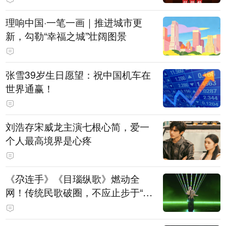
理响中国·一笔一画｜推进城市更
新，勾勒“幸福之城”壮阔图景
张雪39岁生日愿望：祝中国机车在
世界通赢！
刘浩存宋威龙主演七根心简，爱一
个人最高境界是心疼
《尕连手》《目瑙纵歌》燃动全
网！传统民歌破圈，不应止步于“上
头”