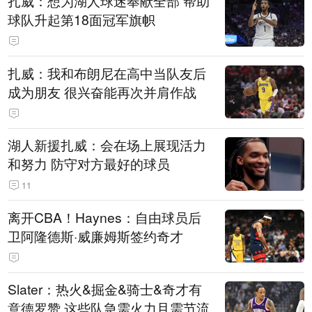
扎威：想为湖人球迷奉献全部 帮助
球队升起第18面冠军旗帜
扎威：我和布朗尼在高中当队友后
成为朋友 很兴奋能再次并肩作战
湖人新援扎威：会在场上展现活力
和努力 防守对方最好的球员
11
离开CBA！Haynes：自由球员后
卫阿隆德斯·威廉姆斯签约奇才
Slater：热火&掘金&骑士&奇才有
意德罗赞 这些队急需火力且需节流