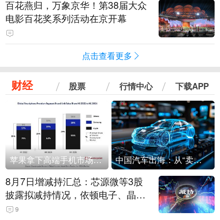
百花燕归，万象京华！第38届大众
电影百花奖系列活动在京开幕
点击查看更多
财经
股票
行情中心
下载APP
苹果拿下高端手机市场65%的份额：iPhone 17系列功不可没
中国汽车出海：从“卖出去”到“走进去”
8月7日增减持汇总：芯源微等3股
披露拟减持情况，依顿电子、晶华
微拟增持（表）
9