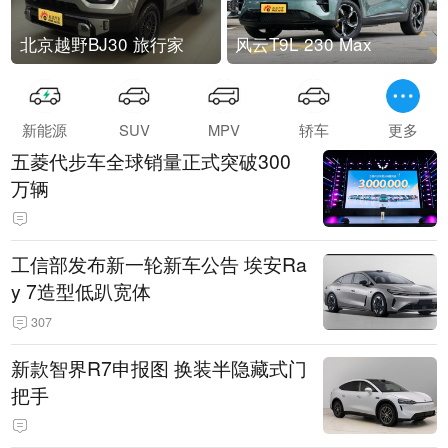
北京越野BJ30 旅行家
风云T9L 230 Max
新能源
SUV
MPV
轿车
更多
五菱代步车全球销量正式突破300
万辆
工信部发布新一轮新车公告 埃安Ra
y 7造型低趴宽体
307
新款智界R7申报图 换装半隐藏式门
把手