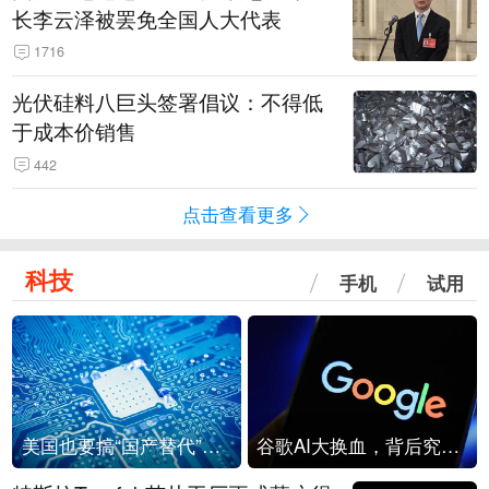
长李云泽被罢免全国人大代表
1716
光伏硅料八巨头签署倡议：不得低
于成本价销售
442
点击查看更多
科技
手机
试用
美国也要搞“国产替代”？先算清三笔账
谷歌AI大换血，背后究竟发生了什么？