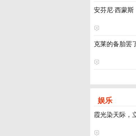
安芬尼·西蒙
克莱的备胎罢
娱乐
霞光染天际，