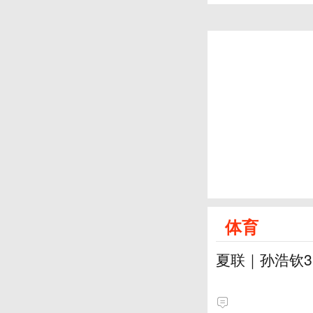
体育
夏联｜孙浩钦