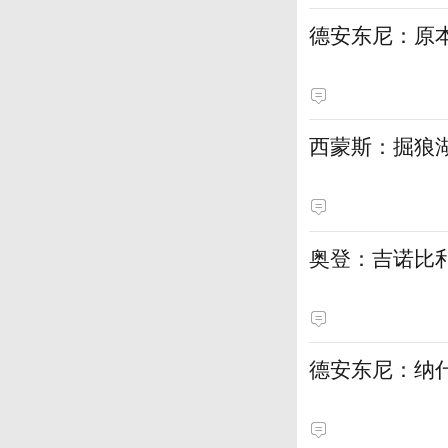
德安东尼：原
西蒙斯：掘狼
奥登：吉诺比利
德安东尼：纳