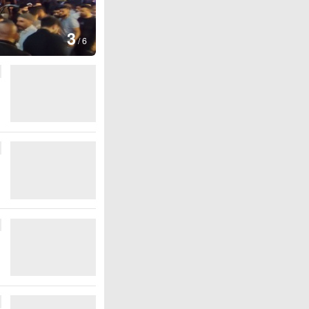
图集
4
江西铅山：千灯点亮葛仙村
/
6