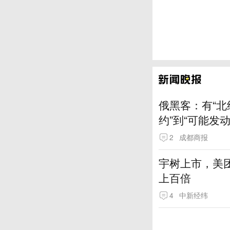
俄黑客：有“北
约”到“可能发
2
成都商报
宇树上市，美
上百倍
4
中新经纬