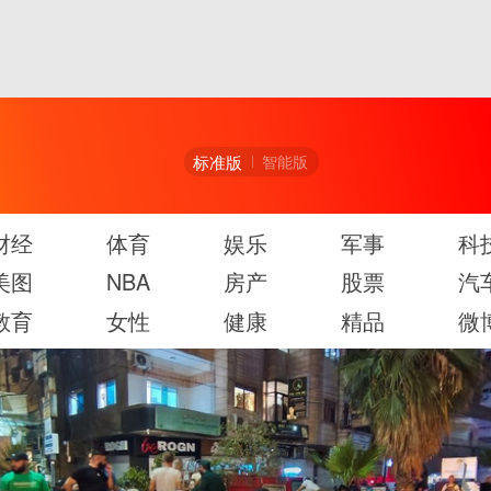
标准版
智能版
财经
体育
娱乐
军事
科
美图
NBA
房产
股票
汽
教育
女性
健康
精品
微