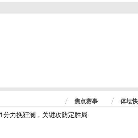
焦点赛事
体坛快
31分力挽狂澜，关键攻防定胜局