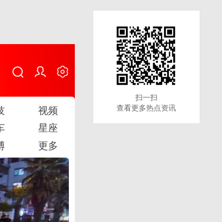
扫一扫
扫一扫
查看更多热点资讯
查看更多热点资讯
技
视频
车
星座
博
更多