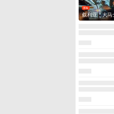
图集
云南弥勒：