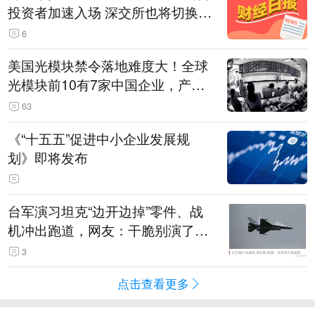
投资者加速入场 深交所也将切换交
易线路
6
美国光模块禁令落地难度大！全球
光模块前10有7家中国企业，产业
界人士：想“脱钩”并不容易
63
《“十五五”促进中小企业发展规
划》即将发布
台军演习坦克“边开边掉”零件、战
机冲出跑道，网友：干脆别演了，
没有一次没有笑话发生
3
点击查看更多