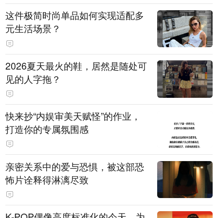
这件极简时尚单品如何实现适配多
元生活场景？
2026夏天最火的鞋，居然是随处可
见的人字拖？
快来抄“内娱审美天赋怪”的作业，
打造你的专属氛围感
亲密关系中的爱与恐惧，被这部恐
怖片诠释得淋漓尽致
K-POP偶像高度标准化的今天，为