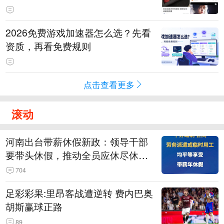
2026免费游戏加速器怎么选？先看
资质，再看免费规则
点击查看更多
滚动
河南出台带薪休假新政：领导干部
要带头休假，推动全员应休尽休、
休满休足，对纸面休假、弄虚作假
704
的机关事业单位约谈通报、限期整
足彩彩果:里昂客战遭逆转 费内巴奥
改
胡斯赢球正路
89