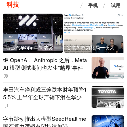
科技
手机
试用
智己汽车App苹果端突然“下架”
谷歌AI权力格局一夜大洗牌
继 OpenAI、Anthropic 之后，Meta
AI 模型测试期间也发生“越界”事件
丰田汽车净利或三连跌本财年预降1
5.5% 上半年全球产销下滑在华少卖
14.3万辆
字节跳动推出大模型SeedRealtime
国产算力逻辑有望持续加强