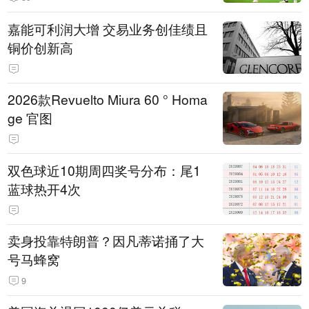
嘉能可利润大增 交易业务创佳绩且
铜价创新高
2026款Revuelto Miura 60 ° Homa
ge 官图
双色球近10期周四奖号分布：尾1
蓝球热开4次
卖身投靠特朗普？因凡蒂诺捅了大
号马蜂窝
9