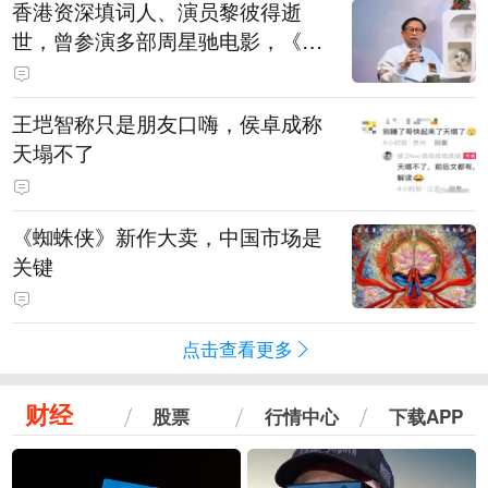
香港资深填词人、演员黎彼得逝
世，曾参演多部周星驰电影，《财
神到》由他填词
王垲智称只是朋友口嗨，侯卓成称
天塌不了
《蜘蛛侠》新作大卖，中国市场是
关键
点击查看更多
财经
股票
行情中心
下载APP