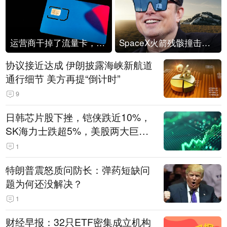
运营商干掉了流量卡，他们真的玩不起了
SpaceX火箭残骸撞击月球
协议接近达成 伊朗披露海峡新航道
通行细节 美方再提“倒计时”
9
日韩芯片股下挫，铠侠跌近10%，
SK海力士跌超5%，美股两大巨头
遭遇业绩杀
1
特朗普震怒质问防长：弹药短缺问
题为何还没解决？
1
财经早报：32只ETF密集成立机构