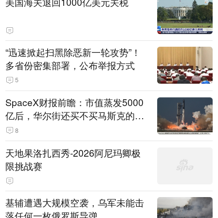
美国海关退回1000亿美元关税
“迅速掀起扫黑除恶新一轮攻势”！
多省份密集部署，公布举报方式
5
SpaceX财报前瞻：市值蒸发5000
亿后，华尔街还买不买马斯克的
账？
8
天地果洛扎西秀-2026阿尼玛卿极
限挑战赛
基辅遭遇大规模空袭，乌军未能击
落任何一枚俄罗斯导弹