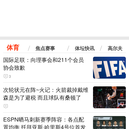
体育
焦点赛事
体坛快讯
高尔夫
国际足联：向理事会和211个会员
协会致歉
3
次轮状元在阵~火记：火箭裁掉戴维
森是为了避税 而且球队有桑顿了
ESPN晒马刺新赛季阵容：各点配
置均衡 托拜亚斯·哈里斯4号位首发