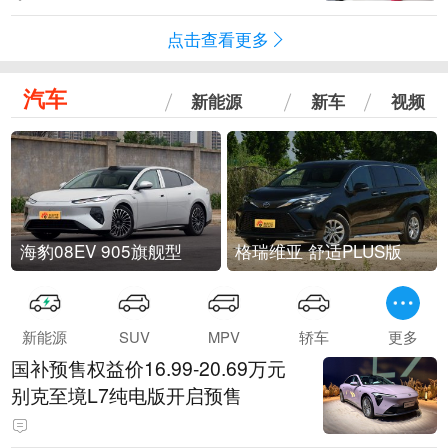
点击查看更多
汽车
新能源
新车
视频
海豹08EV 905旗舰型
格瑞维亚 舒适PLUS版
新能源
SUV
MPV
轿车
更多
国补预售权益价16.99-20.69万元
别克至境L7纯电版开启预售