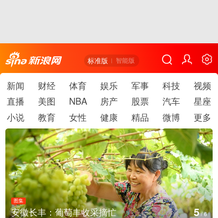
标准版
智能版
新闻
财经
体育
娱乐
军事
科技
视频
直播
美图
NBA
房产
股票
汽车
星座
小说
教育
女性
健康
精品
微博
更多
图集
6
湖北房县：路畅景美
/
6