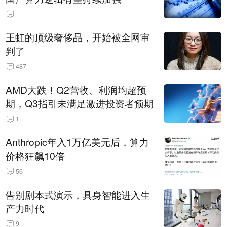
王虹的顶级奢侈品，开始被全网审
判了
487
AMD大跌！Q2营收、利润均超预
期，Q3指引未满足激进投资者预期
1
Anthropic年入1万亿美元后，算力
价格狂飙10倍
56
告别剧本式演示，具身智能进入生
产力时代
9