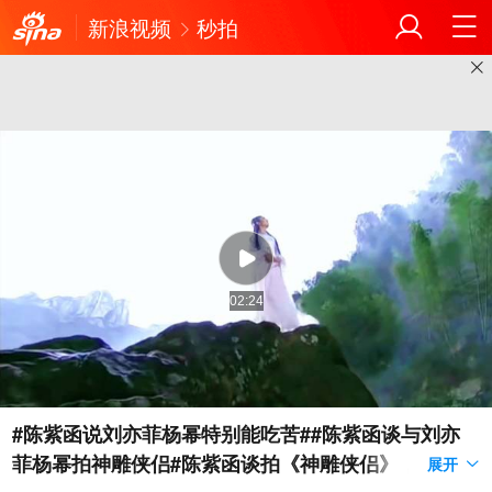
新浪视频
秒拍
02:24
#陈紫函说刘亦菲杨幂特别能吃苦##陈紫函谈与刘亦
菲杨幂拍神雕侠侣#陈紫函谈拍《神雕侠侣》，说刘亦
展开