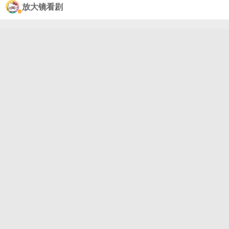
菲杨幂特别能吃苦。果然敬业的人能成功，不是没道
放大镜看剧