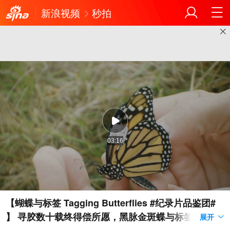
新浪视频
秒拍
03:16
【蝴蝶与标签 Tagging Butterflies #纪录片品鉴团#
】 寻胶数十载终得偿所愿，黑脉金斑蝶与标签难题攻
展开