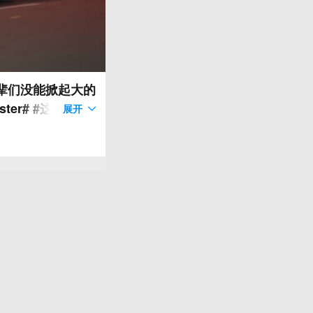
辈们没能掀起大的
ter# #这车值么
展开