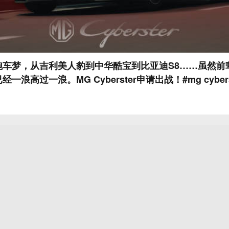
跑车梦，从吉利美人豹到中华酷宝到比亚迪S8……虽然前
浪高过一浪。MG Cyberster申请出战！#mg cybers