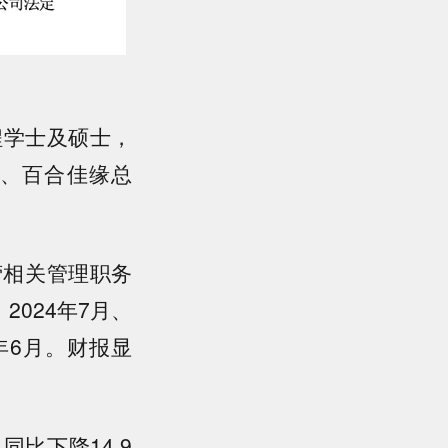
程学士及硕士，
、百合佳缘总
营相关管理职务
024年7月、
年6月。财报显
同比下降14.9