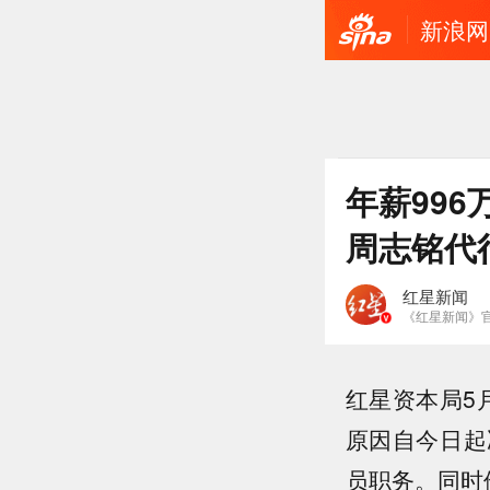
新浪网
年薪99
周志铭代
红星新闻
《红星新闻》
红星资本局5月
原因自今日起
员职务。同时