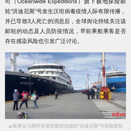
司（Oceanwide Expeditions）旗下极地探险邮
轮“洪迪厄斯”号发生汉坦病毒疫情人际有限传播，
并已导致3人死亡的消息后，全球舆论持续关注该
邮轮的动态及人员防疫情况，早前乘船乘客是否
存在感染风险也引发广泛讨论。
▲陈勇在乌斯怀亚港登船前拍摄的“洪迪厄斯”号探险邮轮