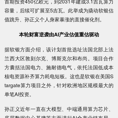
首期投资450亿欧元，到2031年建成3.1吉瓦算力
容量，后续可扩展至5吉瓦。此举成为撬动软银估
值跳升、孙正义个人身家暴涨的直接催化剂。
本轮财富逆袭由AI产业估值重估驱动
据软银方面介绍，该计划首批选址法国北部上法
兰西大区敦刻尔克、博斯克尔和布尚。项目合作
方囊括法国电力、施耐德电气，依托法国低成本
核电资源补齐算力耗电短板。这也是软银在美国S
targate算力项目之外，针对欧洲地区规模最大的
单笔AI投资。
孙正义近年一直在大模型、中端通用算力芯片、
底层数据中心基建等方面进行AI全产业链布局。