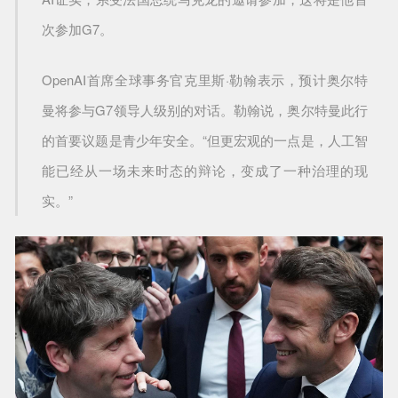
次参加G7。
OpenAI首席全球事务官克里斯·勒翰表示，预计奥尔特
曼将参与G7领导人级别的对话。勒翰说，奥尔特曼此行
的首要议题是青少年安全。“但更宏观的一点是，人工智
能已经从一场未来时态的辩论，变成了一种治理的现
实。”