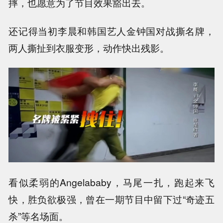
摔，也愿意为了节目效果豁出去。
还记得当初李晨和韩国艺人金钟国对战撕名牌，
两人撕扯到衣服变形，动作快出残影。
看似柔弱的Angelababy，马尾一扎，跑起来飞
快，胜负欲极强，曾在一期节目中留下过“奇迹五
杀”等名场面。