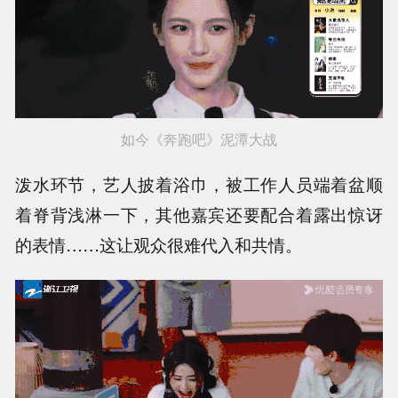
如今《奔跑吧》泥潭大战
泼水环节，艺人披着浴巾，被工作人员端着盆顺
着脊背浅淋一下，其他嘉宾还要配合着露出惊讶
的表情……这让观众很难代入和共情。