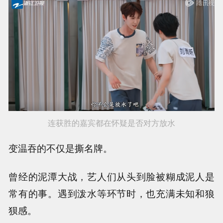
连获胜的嘉宾都在怀疑是否对方放水
变温吞的不仅是撕名牌。
曾经的泥潭大战，艺人们从头到脸被糊成泥人是
常有的事。遇到泼水等环节时，也充满未知和狼
狈感。