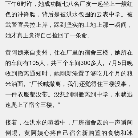
下午6时许，她成功随七八名厂友一起坐上一艘红
色的冲锋艇，背后是被洪水包围的云表中学。被
武警官兵拉上岸，踩到坚实的土地上那一瞬间，
她才真正觉得自己捡回了一条命。
黄阿姨来自贵州，住在厂里的宿舍三楼，她所在
的车间有105人，共三个车间300多人。7月5日晚
收到撤离通知时，她刚新添置了够吃几个月的粮
米油面。“厂长喊撤离，我们还觉得住三楼没事，
一件衣服都没带。没想到刚撤离到中学，水就迅
速爬上了宿舍三楼。”
接着，在洪水的喧嚣中，厂房宿舍轰的一声瞬间
倒塌。黄阿姨心疼自己宿舍新购置的食物和冰