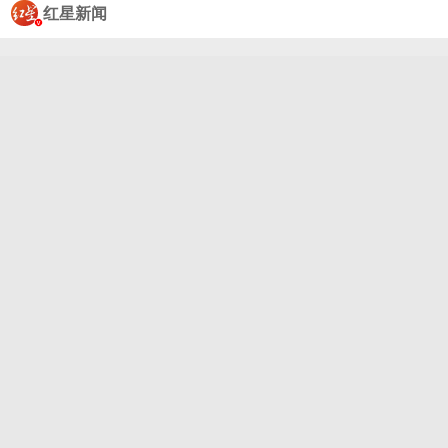
陆#台风“巴威”自7月2日生成后，强度“爆发式”增
红星新闻
强，4日的半夜两点加强为超强台风，不到两天完成强
度“四连跳”。 从卫星云图上可见，“巴威”的台风眼清
晰，结构完整，环流云系庞大，直径达到1000公里以
上，是个典型且少见的巨型台风，堪称台风里的“巨无
霸”。 预计台湾岛10日起，福建、浙江11日起，都会
迎来降雨核心时段，出现暴雨到大暴雨，局地特大暴
雨，12日起强降雨还可能波及江西、湖北、安徽等
地，后续不排除进一步影响河南、河北、山东、辽宁
等地。 大风方面，9日起我国东部海域的风力就会明
显加大，10...