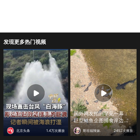
发现更多热门视频
现场直击台风白海豚
国外网友拍到罕见一幕：
巨型鲶鱼企图捕食岸边的
鸽子
北京头条
1.4万次播放
斯坦福辣妹.
2452次播放