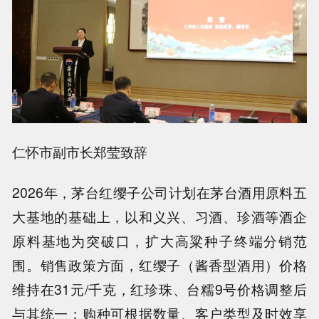
仁怀市副市长郑莹致辞
2026年，茅台红缨子公司计划在茅台酒用原料五
大基地的基础上，以和义兴、习酒、珍酒等酒企
原料基地为突破口，扩大高粱种子终端分销范
围。销售政策方面，红缨子（酱香型酒用）价格
维持在31元/千克，红珍珠、台糯9号价格调整后
与其统一；购种可根据数量、客户类型及时效享