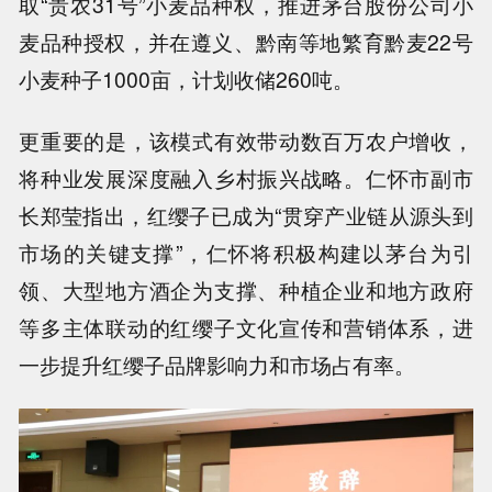
取“贵农31号”小麦品种权，推进茅台股份公司小
麦品种授权，并在遵义、黔南等地繁育黔麦22号
小麦种子1000亩，计划收储260吨。
更重要的是，该模式有效带动数百万农户增收，
将种业发展深度融入乡村振兴战略。仁怀市副市
长郑莹指出，红缨子已成为“贯穿产业链从源头到
市场的关键支撑”，仁怀将积极构建以茅台为引
领、大型地方酒企为支撑、种植企业和地方政府
等多主体联动的红缨子文化宣传和营销体系，进
一步提升红缨子品牌影响力和市场占有率。