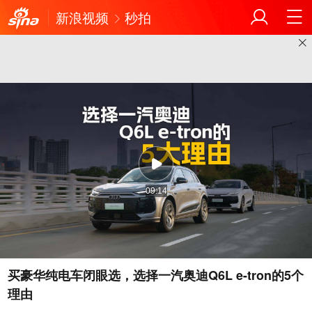
新浪视频
秒拍
09:14
买豪华纯电车闭眼选，选择一汽奥迪Q6L e-tron的5个