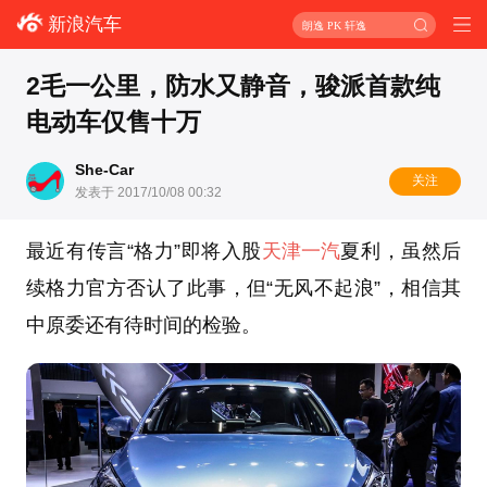
新浪汽车
朗逸 PK 轩逸
2毛一公里，防水又静音，骏派首款纯
电动车仅售十万
She-Car
关注
发表于 2017/10/08 00:32
最近有传言“格力”即将入股
天津一汽
夏利，虽然后
续格力官方否认了此事，但“无风不起浪”，相信其
中原委还有待时间的检验。