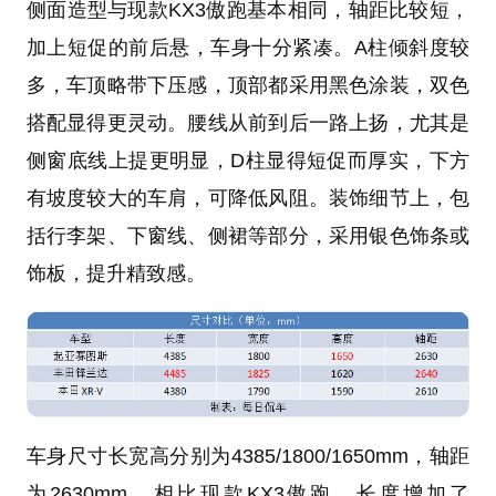
侧面造型与现款KX3傲跑基本相同，轴距比较短，
加上短促的前后悬，车身十分紧凑。A柱倾斜度较
多，车顶略带下压感，顶部都采用黑色涂装，双色
搭配显得更灵动。腰线从前到后一路上扬，尤其是
侧窗底线上提更明显，D柱显得短促而厚实，下方
有坡度较大的车肩，可降低风阻。装饰细节上，包
括行李架、下窗线、侧裙等部分，采用银色饰条或
饰板，提升精致感。
车身尺寸长宽高分别为4385/1800/1650mm，轴距
为2630mm。相比现款KX3傲跑，长度增加了