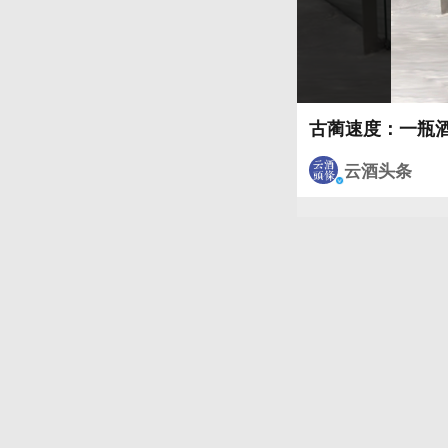
古蔺速度：一瓶
云酒头条