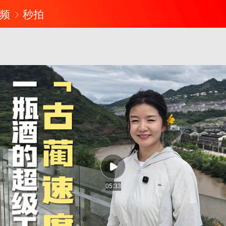
频
秒拍
05:33