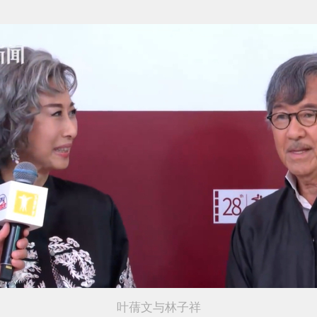
叶蒨文与林子祥