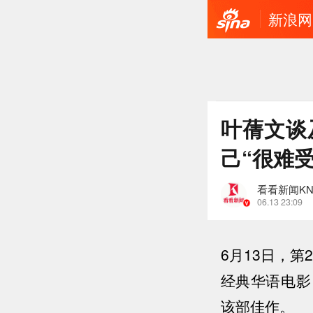
新浪网
叶蒨文谈
己“很难受
看看新闻KN
06.13 23:09
6月13日，
经典华语电影
该部佳作。