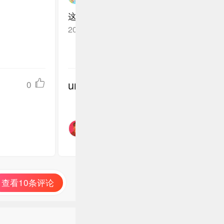
这年头还能看到经典重映，还挺让人惊喜
陕西西安
回复TA
2026-06-13
undefined
0
查看10条评论