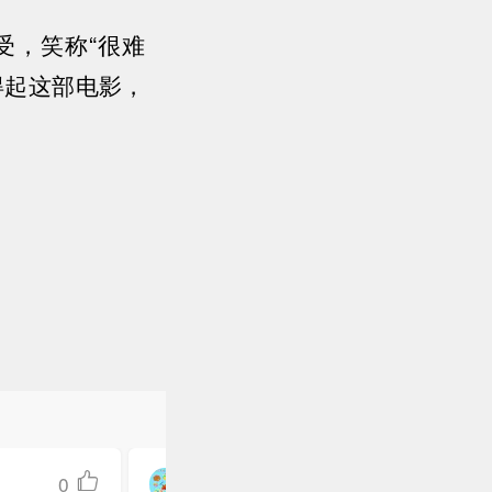
受，笑称“很难
得起这部电影，
0
虹洗僻巖对破驾