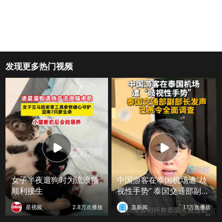
发现更多热门视频
女子半夜遛狗时为流浪猫
中国游客在泰国机场遭“歧
顺利接生
视性手势” 泰国交通部副部
长发声 已责令全面调查
星视频
2.8万次播放
直新闻
1.1万次播放