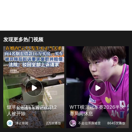
发现更多热门视频
烟草公司职工婚内出轨2
WTT横滨冠军赛2026半决
人被开除
赛局间休息
津云新闻
2万次播放
不走位浑身难受
8645次播放