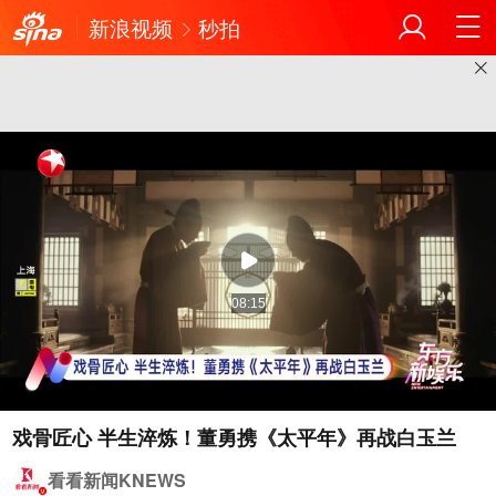
新浪视频
秒拍
08:15
戏骨匠心 半生淬炼！董勇携《太平年》再战白玉兰
看看新闻KNEWS