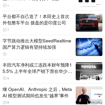
1
平台都不自己造了！本田史上首次
外包整车平台 接盘的是印度公司
7
字节跳动推出大模型SeedRealtime
国产算力逻辑有望持续加强
丰田汽车净利或三连跌本财年预降1
5.5% 上半年全球产销下滑在华少卖
14.3万辆
4
继 OpenAI、Anthropic 之后，Meta
AI 模型测试期间也发生“越界”事件
9