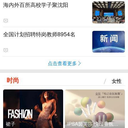
海内外百所高校学子聚沈阳
全国计划招聘特岗教师8954名
点击查看更多
时尚
女性
裙子
IPSA茵芙莎 悦己香氛凝露上市