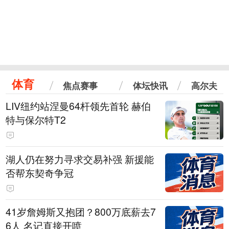
体育
焦点赛事
体坛快讯
高尔夫
LIV纽约站涅曼64杆领先首轮 赫伯
特与保尔特T2
湖人仍在努力寻求交易补强 新援能
否帮东契奇争冠
41岁詹姆斯又抱团？800万底薪去7
6人 名记直接开喷