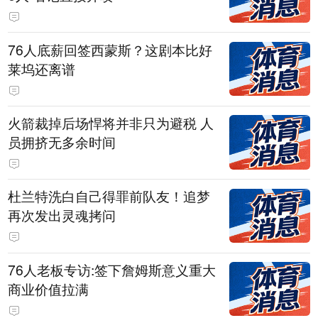
76人底薪回签西蒙斯？这剧本比好
莱坞还离谱
火箭裁掉后场悍将并非只为避税 人
员拥挤无多余时间
杜兰特洗白自己得罪前队友！追梦
再次发出灵魂拷问
76人老板专访:签下詹姆斯意义重大
商业价值拉满