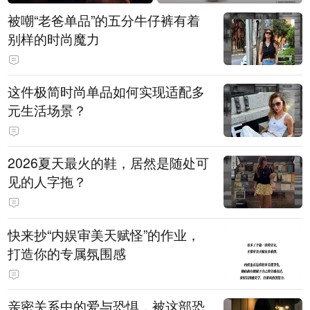
被嘲“老爸单品”的五分牛仔裤有着
别样的时尚魔力
这件极简时尚单品如何实现适配多
元生活场景？
2026夏天最火的鞋，居然是随处可
见的人字拖？
快来抄“内娱审美天赋怪”的作业，
打造你的专属氛围感
亲密关系中的爱与恐惧，被这部恐