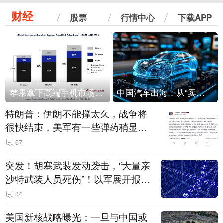
财经
股票
行情中心
下载APP
苹果拿下高端手机市场65%的份额：iPhone 17系列功不可没
中国汽车出海：从“卖出去”到“走进去”
特朗普：伊朗不能撑太久，战争将
很快结束，美军有一些弹药稍显紧
张！伊朗公布拟议的海峡管理文本
67
突发！胡塞武装发动袭击，“大量亲
沙特武装人员死伤”！以军展开报复
性空袭
34
美国新核战略曝光：一旦与中国或