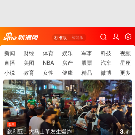
标准版
智能版
新闻
财经
体育
娱乐
军事
科技
视频
直播
美图
NBA
房产
股票
汽车
星座
小说
教育
女性
健康
精品
微博
更多
图集
4
叙利亚：大马士革发生爆炸
/
6