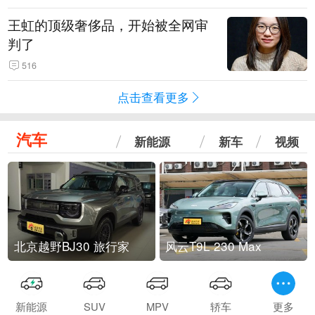
王虹的顶级奢侈品，开始被全网审
判了
516
点击查看更多
汽车
新能源
新车
视频
北京越野BJ30 旅行家
风云T9L 230 Max
新能源
SUV
MPV
轿车
更多