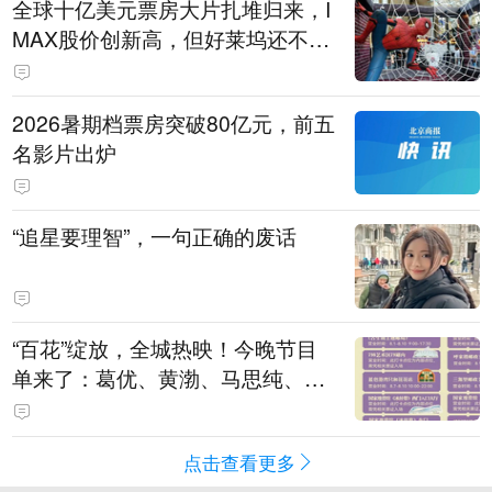
全球十亿美元票房大片扎堆归来，I
MAX股价创新高，但好莱坞还不
能“开香槟”
2026暑期档票房突破80亿元，前五
名影片出炉
“追星要理智”，一句正确的废话
“百花”绽放，全城热映！今晚节目
单来了：葛优、黄渤、马思纯、刘
浩存、廖昌永、谭维维……
点击查看更多