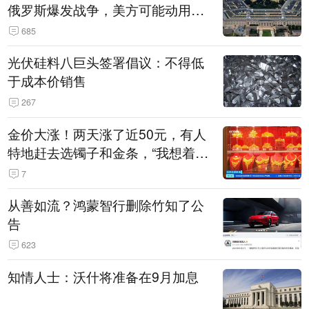
俄罗斯爆发战争，美方可能动用战
术核武器
685
光伏硅料八巨头签署倡议：不得低
于成本价销售
267
金价大涨！两天涨了近50元，有人
特地赶去选镯子和金条，“我想着买
起来可以保值，小批量进一些货”
7
从善如流？鸿蒙智行删除竹知了公
告
623
知情人士：沃什将准备在9月加息