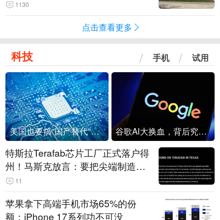
1130
点击查看更多
科技
手机
试用
美国也要搞“国产替代”？先算清三笔账
谷歌AI大换血，背后究竟发生了什么？
特斯拉Terafab芯片工厂正式落户得
州！马斯克放言：要把尖端制造带
回美国
11
苹果拿下高端手机市场65%的份
额：iPhone 17系列功不可没