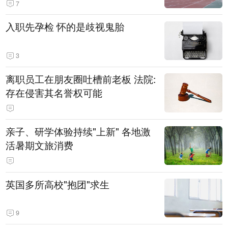
7
入职先孕检 怀的是歧视鬼胎
3
离职员工在朋友圈吐槽前老板 法院:
存在侵害其名誉权可能
亲子、研学体验持续"上新" 各地激
活暑期文旅消费
英国多所高校"抱团"求生
9