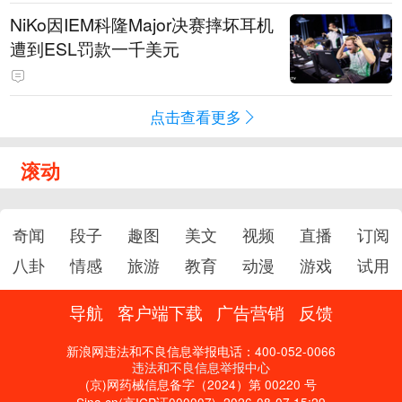
NiKo因IEM科隆Major决赛摔坏耳机
遭到ESL罚款一千美元
点击查看更多
滚动
奇闻
段子
趣图
美文
视频
直播
订阅
八卦
情感
旅游
教育
动漫
游戏
试用
导航
客户端下载
广告营销
反馈
新浪网违法和不良信息举报电话：400-052-0066
违法和不良信息举报中心
(京)网药械信息备字（2024）第 00220 号
Sina.cn(京ICP证000007)
2026-08-07 15:29