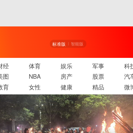
标准版
智能版
财经
体育
娱乐
军事
科
美图
NBA
房产
股票
汽
教育
女性
健康
精品
微