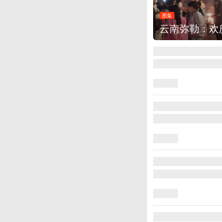
图集
云南弥勒：欢