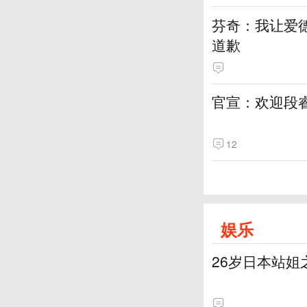
芬奇：我让爱
道歉
官宣：欢迎段
12
娱乐
26岁日本站姐