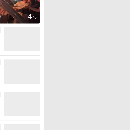
图集
4
江西铅山：千灯点亮葛仙村
/
6