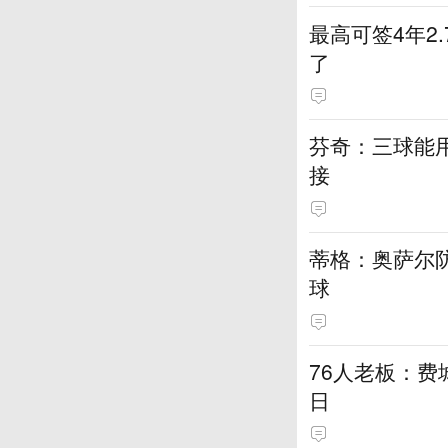
最高可签4年2
了
芬奇：三球能
接
蒂格：奥萨尔
球
76人老板：
日