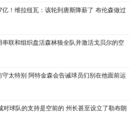
.7亿！维拉纽瓦：该轮到唐斯降薪了 布伦森做过
用串联和组织盘活森林狼全队并激活戈贝尔的空
防守太特别 阿特金森会告诫球员们别在他面前运
费城对球队的支持是空前的 州长甚至设立了勒布朗