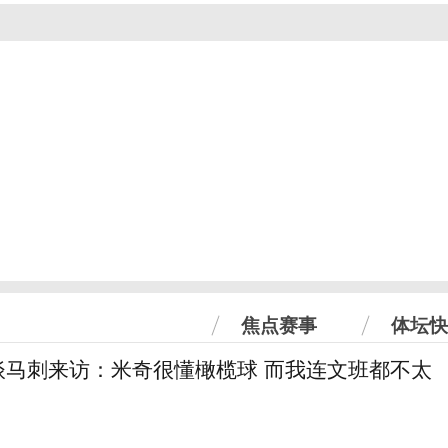
焦点赛事
体坛快
谈马刺来访：米奇很懂橄榄球 而我连文班都不太