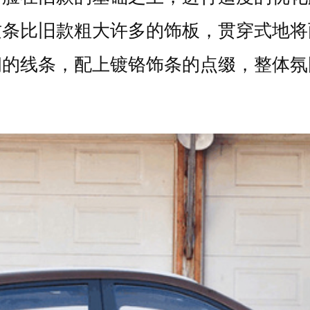
这条比旧款粗大许多的饰板，贯穿式地将
朗的线条，配上镀铬饰条的点缀，整体氛