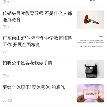
3
传销头目变教育导师 不是什么人都
能办教育
1
广东佛山:已叫停季华中学教师招聘
工作 开展全面核查
招聘公平岂容花钱做手脚
8
要给全体职工"应休尽休"的底气
121