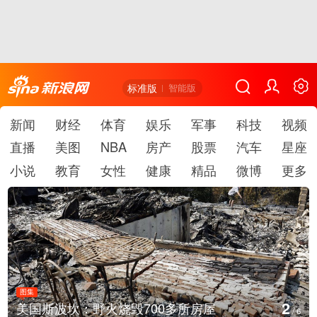
标准版
智能版
新闻
财经
体育
娱乐
军事
科技
视频
直播
美图
NBA
房产
股票
汽车
星座
小说
教育
女性
健康
精品
微博
更多
图集
2
美国斯波坎：野火烧毁700多所房屋
/
6