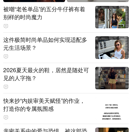
被嘲“老爸单品”的五分牛仔裤有着
别样的时尚魔力
这件极简时尚单品如何实现适配多
元生活场景？
2026夏天最火的鞋，居然是随处可
见的人字拖？
快来抄“内娱审美天赋怪”的作业，
打造你的专属氛围感
亲密关系中的爱与恐惧，被这部恐