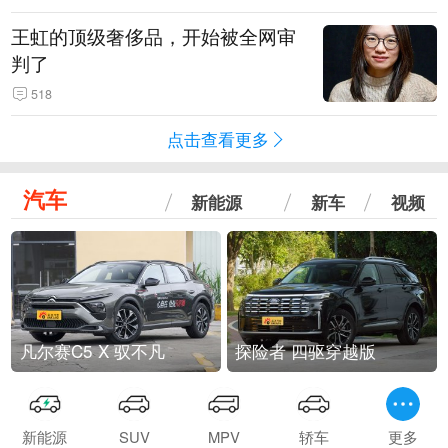
王虹的顶级奢侈品，开始被全网审
判了
518
点击查看更多
汽车
新能源
新车
视频
凡尔赛C5 X 驭不凡
探险者 四驱穿越版
新能源
SUV
MPV
轿车
更多