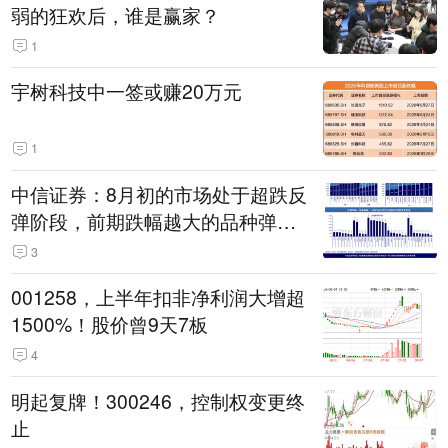
弱的狂欢后，谁是赢家？
1
宇树科技中一签或赚20万元
1
中信证券：8月初的市场处于超跌反
弹阶段，前期跌幅越大的品种弹性
越大
3
001258，上半年扣非净利润大增超
1500%！股价曾9天7板
4
明起复牌！300246，控制权变更终
止