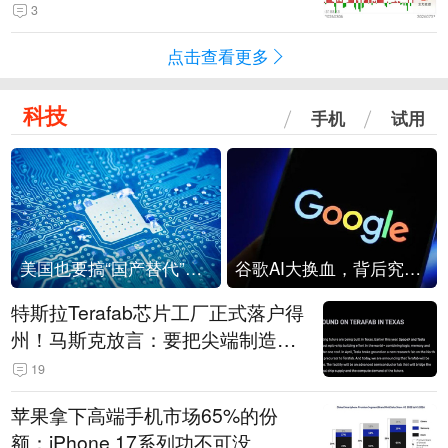
3
点击查看更多
科技
手机
试用
美国也要搞“国产替代”？先算清三笔账
谷歌AI大换血，背后究竟发生了什么？
特斯拉Terafab芯片工厂正式落户得
州！马斯克放言：要把尖端制造带
回美国
19
苹果拿下高端手机市场65%的份
额：iPhone 17系列功不可没