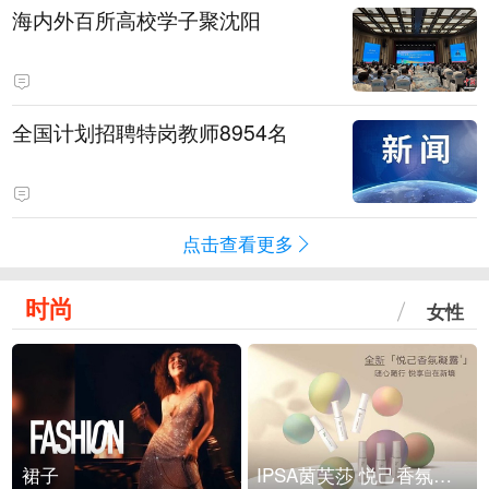
海内外百所高校学子聚沈阳
全国计划招聘特岗教师8954名
点击查看更多
时尚
女性
裙子
IPSA茵芙莎 悦己香氛凝露上市