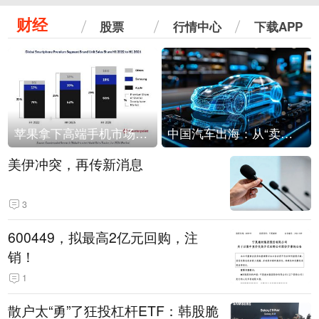
财经
股票
行情中心
下载APP
苹果拿下高端手机市场65%的份额：iPhone 17系列功不可没
中国汽车出海：从“卖出去”到“走进去”
美伊冲突，再传新消息
3
600449，拟最高2亿元回购，注
销！
1
散户太“勇”了狂投杠杆ETF：韩股脆