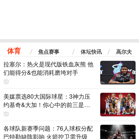
体育
焦点赛事
体坛快讯
高尔夫
拉塞尔：热火是现代版铁血灰熊 他
们能得分&也能消耗磨垮对手
美媒票选80大国际球星：3神力压
约基奇&大加！你心中的前三是
谁？
各球队新赛季问题：76人球权分配
巴特勒缺阵影响 火箭控卫需升级