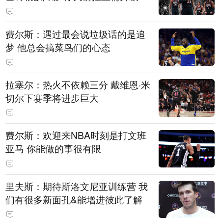
费尔斯：遇过最会说垃圾话的是追
梦 他总会搞菜鸟们的心态
拉塞尔：热火不依赖三分 戴维恩·米
切尔下赛季将进步巨大
费尔斯：欢迎来NBA时刻是打文班
亚马 你能做的事很有限
里夫斯：期待斯洛文尼亚训练营 我
们有很多新面孔&能增进彼此了解