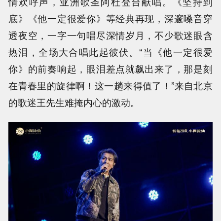
情欢呼声，亚洲歌圣阿杜登台献唱。《坚持到
底》《他一定很爱你》等经典再现，深邃嗓音穿
透夜空，一字一句唱尽深情岁月，不少歌迷眼含
热泪，全场大合唱此起彼伏。“当《他一定很爱
你》的前奏响起，眼泪差点就飙出来了，那是刻
在青春里的旋律啊！这一趟来得值了！”来自北京
的歌迷王先生难掩内心的激动。