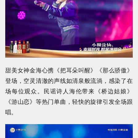
甜美女神金海心携《把耳朵叫醒》《那么骄傲》
登场，空灵清澈的声线如清泉般流淌，感染了在
场每位观众。民谣诗人海伦带来《桥边姑娘》
《游山恋》等热门单曲，轻快的旋律引发全场跟
唱。