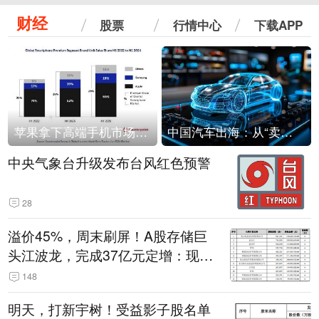
财经
股票
行情中心
下载APP
苹果拿下高端手机市场65%的份额：iPhone 17系列功不可没
中国汽车出海：从“卖出去”到“走进去”
中央气象台升级发布台风红色预警
28
溢价45%，周末刷屏！A股存储巨
头江波龙，完成37亿元定增：现价
386.6元，定增价560元
148
明天，打新宇树！受益影子股名单