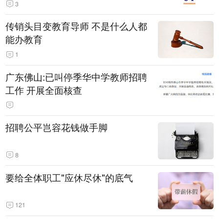
3
传销头目变教育导师 不是什么人都
能办教育
1
广东佛山:已叫停季华中学教师招聘
工作 开展全面核查
招聘公平岂容花钱做手脚
8
要给全体职工"应休尽休"的底气
121