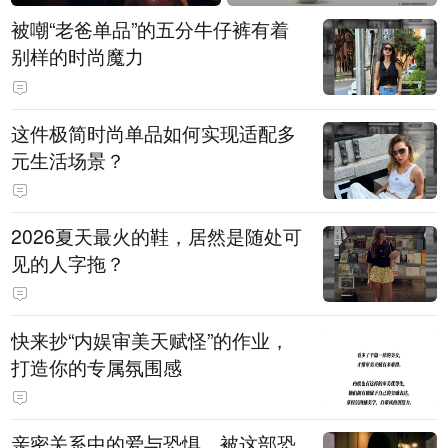
被嘲“老爸单品”的五分牛仔裤有着
别样的时尚魔力
这件极简时尚单品如何实现适配多
元生活场景？
2026夏天最火的鞋，居然是随处可
见的人字拖？
快来抄“内娱审美天赋怪”的作业，
打造你的专属氛围感
亲密关系中的爱与恐惧，被这部恐