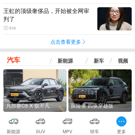
王虹的顶级奢侈品，开始被全网审
判了
516
点击查看更多
汽车
新能源
新车
视频
凡尔赛C5 X 驭不凡
探险者 四驱穿越版
新能源
SUV
MPV
轿车
更多