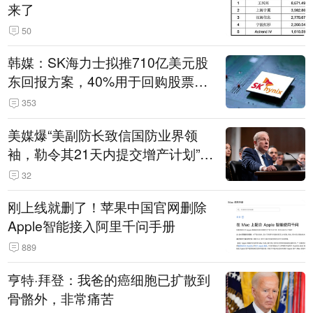
来了
50
韩媒：SK海力士拟推710亿美元股
东回报方案，40%用于回购股票，
相当于美股发行规模
353
美媒爆“美副防长致信国防业界领
袖，勒令其21天内提交增产计划”，
五角大楼回应
32
刚上线就删了！苹果中国官网删除
Apple智能接入阿里千问手册
889
亨特·拜登：我爸的癌细胞已扩散到
骨骼外，非常痛苦