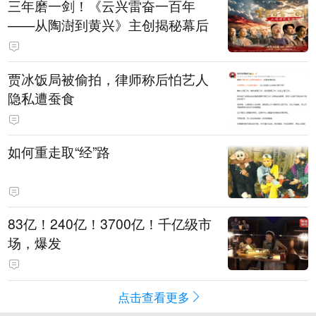
三年磨一剑！《云兴雷奋一百年
——从陶澍到黄兴》主创揭秘幕后
贾冰饭局被偷拍，律师称后怕艺人
隐私遭蚕食
如何重走取“经”路
83亿！240亿！3700亿！千亿级市
场，爆发
点击查看更多