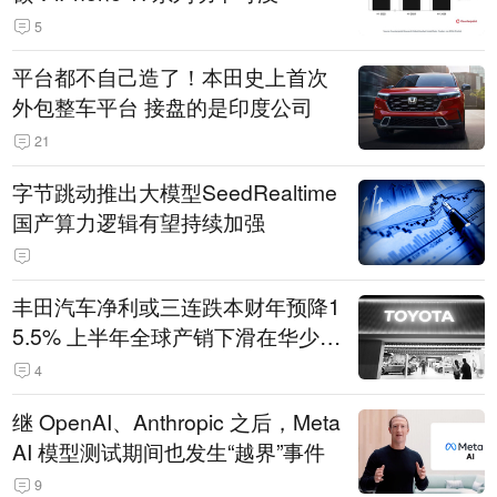
5
平台都不自己造了！本田史上首次
外包整车平台 接盘的是印度公司
21
字节跳动推出大模型SeedRealtime
国产算力逻辑有望持续加强
丰田汽车净利或三连跌本财年预降1
5.5% 上半年全球产销下滑在华少卖
14.3万辆
4
继 OpenAI、Anthropic 之后，Meta
AI 模型测试期间也发生“越界”事件
9