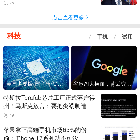
75
点击查看更多
科技
手机
试用
美国也要搞“国产替代”？先算清三笔账
谷歌AI大换血，背后究竟发生了什么？
特斯拉Terafab芯片工厂正式落户得
州！马斯克放言：要把尖端制造带
回美国
19
苹果拿下高端手机市场65%的份
额：iPhone 17系列功不可没