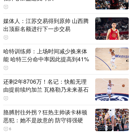
媒体人：江苏交易得到原帅 山西腾
出顶薪名额进行下一步交易
哈特训练师：上场时间减少换来体
能 哈特三分命中率因此提高到41%
还剩2年8706万！名记：快船无理
由提前续约加兰 瓦格勒乃未来基石
胳膊肘往外拐？狂热主帅谈卡林顿
恶犯：她不是故意的 防守得强硬
6