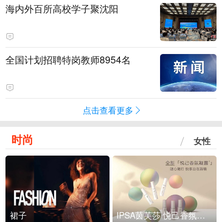
海内外百所高校学子聚沈阳
全国计划招聘特岗教师8954名
点击查看更多
时尚
女性
裙子
IPSA茵芙莎 悦己香氛凝露上市