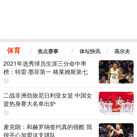
体育
焦点赛事
体坛快讯
高尔夫
2021年选秀球员生涯三分命中率
榜：特雷·墨菲第一 格莱姆斯第七
二战非洲劲旅尼日利亚女篮 中国女
篮热身赛大名单出炉
麦克朗：和赫罗纳签约真的很酷 我
很开心加盟这支球队