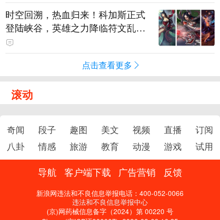
时空回溯，热血归来！科加斯正式
登陆峡谷，英雄之力降临符文乱
斗！
点击查看更多
滚动
奇闻
段子
趣图
美文
视频
直播
订阅
八卦
情感
旅游
教育
动漫
游戏
试用
导航
客户端下载
广告营销
反馈
新浪网违法和不良信息举报电话：400-052-0066
违法和不良信息举报中心
(京)网药械信息备字（2024）第 00220 号