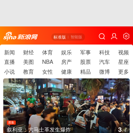
标准版
智能版
新闻
财经
体育
娱乐
军事
科技
视频
直播
美图
NBA
房产
股票
汽车
星座
小说
教育
女性
健康
精品
微博
更多
图集
4
：大马士革发生爆炸
云南弥勒：
/
6