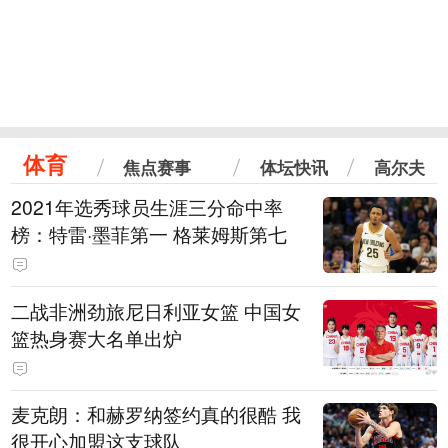
体育
焦点赛事
体坛快讯
高尔夫
2021年选秀球员生涯三分命中率
榜：特雷·墨菲第一 格莱姆斯第七
二战非洲劲旅尼日利亚女篮 中国女
篮热身赛大名单出炉
麦克朗：和赫罗纳签约真的很酷 我
很开心加盟这支球队