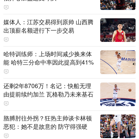
媒体人：江苏交易得到原帅 山西腾
出顶薪名额进行下一步交易
哈特训练师：上场时间减少换来体
能 哈特三分命中率因此提高到41%
还剩2年8706万！名记：快船无理
由提前续约加兰 瓦格勒乃未来基石
胳膊肘往外拐？狂热主帅谈卡林顿
恶犯：她不是故意的 防守得强硬