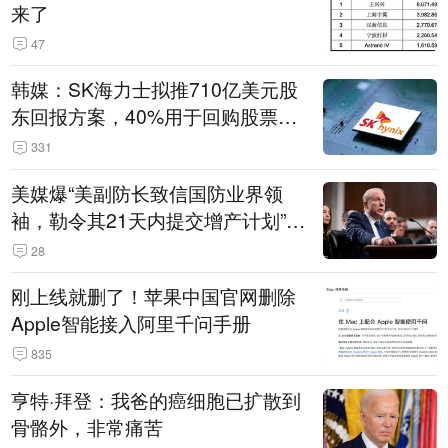
来了
47
韩媒：SK海力士拟推710亿美元股
东回报方案，40%用于回购股票，
相当于美股发行规模
331
美媒爆“美副防长致信国防业界领
袖，勒令其21天内提交增产计划”，
五角大楼回应
28
刚上线就删了！苹果中国官网删除
Apple智能接入阿里千问手册
835
亨特·拜登：我爸的癌细胞已扩散到
骨骼外，非常痛苦