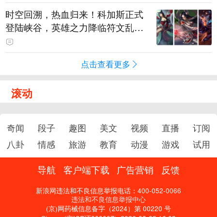
时空回溯，热血归来！科加斯正式
登陆峡谷，英雄之力降临符文乱
斗！
点击查看更多
滚动
奇闻
段子
趣图
美文
视频
直播
订阅
八卦
情感
旅游
教育
动漫
游戏
试用
导航
客户端下载
广告营销
反馈
新浪网违法和不良信息举报电话：400-052-0066
违法和不良信息举报中心
(京)网药械信息备字（2024）第 00220 号