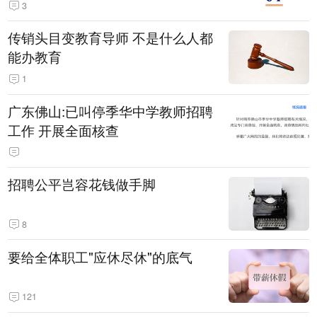
3
传销头目变教育导师 不是什么人都
能办教育
1
广东佛山:已叫停季华中学教师招聘
工作 开展全面核查
招聘公平岂容花钱做手脚
8
要给全体职工"应休尽休"的底气
121