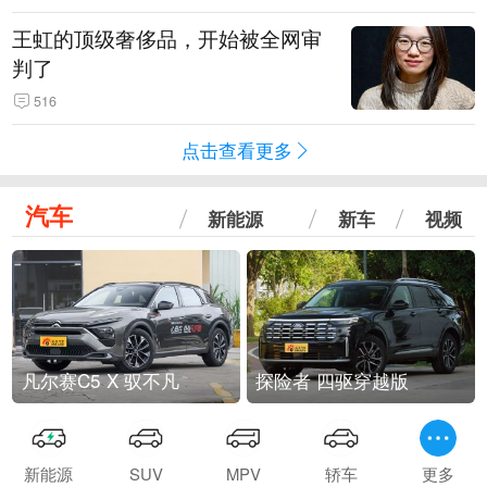
王虹的顶级奢侈品，开始被全网审
判了
516
点击查看更多
汽车
新能源
新车
视频
凡尔赛C5 X 驭不凡
探险者 四驱穿越版
新能源
SUV
MPV
轿车
更多