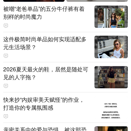
被嘲“老爸单品”的五分牛仔裤有着
别样的时尚魔力
这件极简时尚单品如何实现适配多
元生活场景？
2026夏天最火的鞋，居然是随处可
见的人字拖？
快来抄“内娱审美天赋怪”的作业，
打造你的专属氛围感
亲密关系中的爱与恐惧，被这部恐