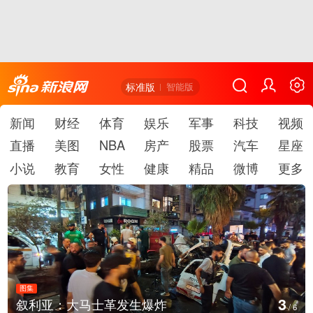
标准版
智能版
新闻
财经
体育
娱乐
军事
科技
视频
直播
美图
NBA
房产
股票
汽车
星座
小说
教育
女性
健康
精品
微博
更多
图集
4
云南弥勒：欢庆火把节
/
6