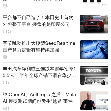
5
平台都不自己造了！本田史上首次
外包整车平台 接盘的是印度公司
21
字节跳动推出大模型SeedRealtime
国产算力逻辑有望持续加强
丰田汽车净利或三连跌本财年预降1
5.5% 上半年全球产销下滑在华少卖
14.3万辆
4
继 OpenAI、Anthropic 之后，Meta
AI 模型测试期间也发生“越界”事件
9