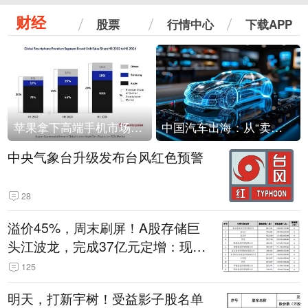
财经
股票
行情中心
下载APP
苹果拿下高端手机市场65%的份额：iPhone 17系列功不可没
中国汽车出海：从“卖出去”到“走进去”
中央气象台升级发布台风红色预警
28
溢价45%，周末刷屏！A股存储巨
头江波龙，完成37亿元定增：现价
386.6元，定增价560元
125
明天，打新宇树！受益影子股名单