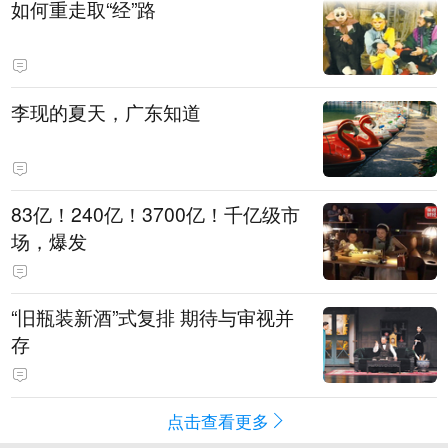
如何重走取“经”路
李现的夏天，广东知道
83亿！240亿！3700亿！千亿级市
场，爆发
“旧瓶装新酒”式复排 期待与审视并
存
点击查看更多