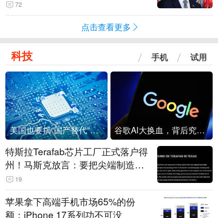
72
点击查看更多
科技
手机
试用
美国也要搞“国产替代”？先算清三笔账
谷歌AI大换血，背后究竟发生了什么？
特斯拉Terafab芯片工厂正式落户得
州！马斯克放言：要把尖端制造带
回美国
19
苹果拿下高端手机市场65%的份
额：iPhone 17系列功不可没