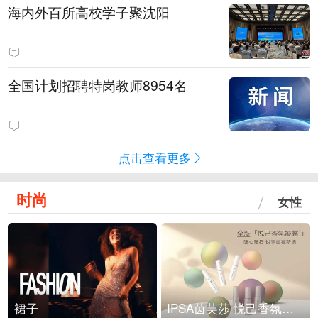
海内外百所高校学子聚沈阳
全国计划招聘特岗教师8954名
点击查看更多
时尚
女性
裙子
IPSA茵芙莎 悦己香氛凝露上市