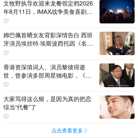
文牧野执导欢迎来龙餐馆定档2026
年8月11日，IMAX战争美食喜剧温
情上映
姆巴佩首晒女友背影深情告白 西班
牙演员埃丝特·埃斯波西托因《名校
风暴》走红
香港资深填词人、演员黎彼得逝
世，曾参演多部周星驰电影，《财
神到》由他填词
大家骂得这么狠，是因为真的把恋
综当“代餐”了
点击查看更多