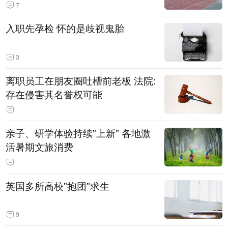
7
入职先孕检 怀的是歧视鬼胎
3
离职员工在朋友圈吐槽前老板 法院:
存在侵害其名誉权可能
亲子、研学体验持续"上新" 各地激
活暑期文旅消费
英国多所高校"抱团"求生
9