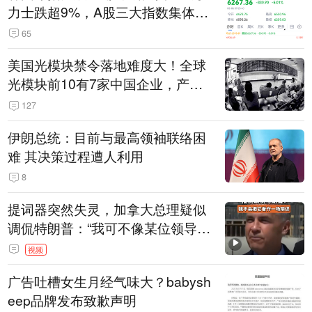
力士跌超9%，A股三大指数集体低
开
65
美国光模块禁令落地难度大！全球
光模块前10有7家中国企业，产业
界人士：想“脱钩”并不容易
127
伊朗总统：目前与最高领袖联络困
难 其决策过程遭人利用
8
提词器突然失灵，加拿大总理疑似
调侃特朗普：“我可不像某位领导
人，把这当成一场阴谋”，全场哄笑
视频
广告吐槽女生月经气味大？babysh
eep品牌发布致歉声明