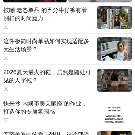
被嘲“老爸单品”的五分牛仔裤有着
别样的时尚魔力
这件极简时尚单品如何实现适配多
元生活场景？
2026夏天最火的鞋，居然是随处可
见的人字拖？
快来抄“内娱审美天赋怪”的作业，
打造你的专属氛围感
亲密关系中的爱与恐惧，被这部恐