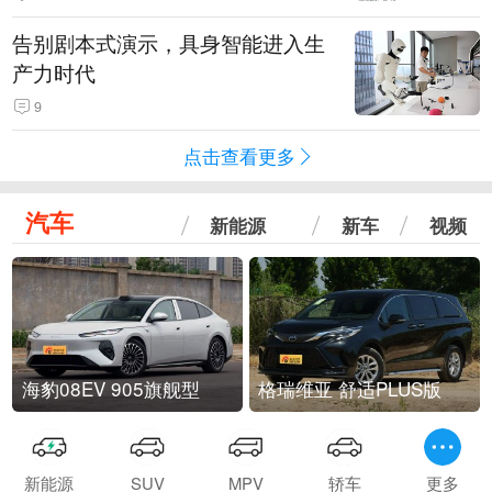
告别剧本式演示，具身智能进入生
产力时代
9
点击查看更多
汽车
新能源
新车
视频
海豹08EV 905旗舰型
格瑞维亚 舒适PLUS版
新能源
SUV
MPV
轿车
更多