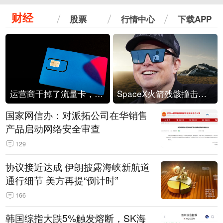
财经
股票
行情中心
下载APP
运营商干掉了流量卡，他们真的玩不起了
SpaceX火箭残骸撞击月球
国家网信办：对派拓公司在华销售
产品启动网络安全审查
129
协议接近达成 伊朗披露海峡新航道
通行细节 美方再提“倒计时”
166
韩国综指大跌5%触发熔断，SK海