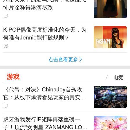
怖片诠释得淋漓尽致
K-POP偶像高度标准化的今天，为
何唯有Jennie能打破规则？
点击查看更多
游戏
电竞
《代号：对决》ChinaJoy首秀收
官：从线下爆满看见玩家的真实期
待
虎牙游戏发行IP矩阵再落重磅一
子！顶流“女明星”ZANMANG LOO