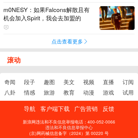
m0NESY：如果Falcons解散且有
机会加入Spirit，我会去加盟的
点击查看更多
滚动
奇闻
段子
趣图
美文
视频
直播
订阅
八卦
情感
旅游
教育
动漫
游戏
试用
导航
客户端下载
广告营销
反馈
新浪网违法和不良信息举报电话：400-052-0066
违法和不良信息举报中心
(京)网药械信息备字（2024）第 00220 号