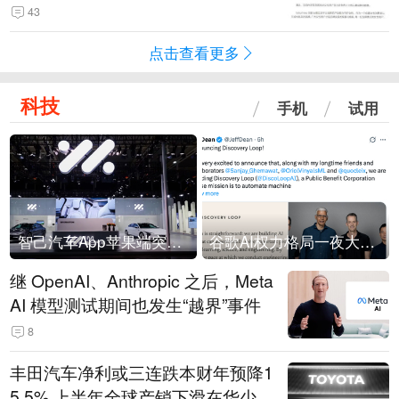
43
点击查看更多
科技
手机
试用
智己汽车App苹果端突然“下架”
谷歌AI权力格局一夜大洗牌
继 OpenAI、Anthropic 之后，Meta
AI 模型测试期间也发生“越界”事件
8
丰田汽车净利或三连跌本财年预降1
5.5% 上半年全球产销下滑在华少卖