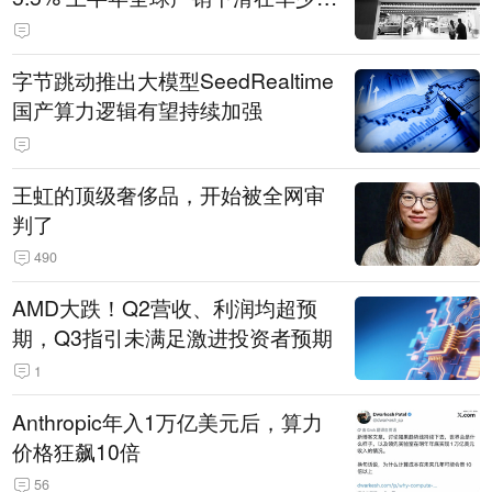
14.3万辆
字节跳动推出大模型SeedRealtime
国产算力逻辑有望持续加强
王虹的顶级奢侈品，开始被全网审
判了
490
AMD大跌！Q2营收、利润均超预
期，Q3指引未满足激进投资者预期
1
Anthropic年入1万亿美元后，算力
价格狂飙10倍
56