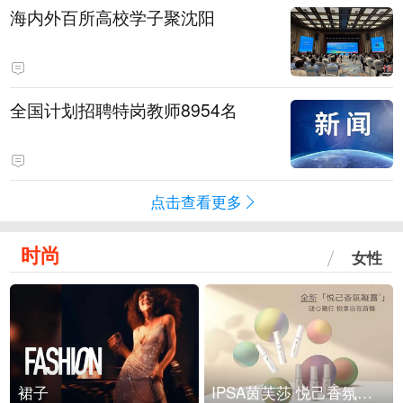
海内外百所高校学子聚沈阳
全国计划招聘特岗教师8954名
点击查看更多
时尚
女性
裙子
IPSA茵芙莎 悦己香氛凝露上市