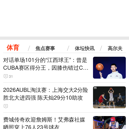
体育
焦点赛事
体坛快讯
高尔夫
对话单场101分的“江西球王”：曾是
CUBA赛区得分王，因膝伤错过CB
A选秀
31
2026AUBL淘汰赛：上海交大2分险
胜北大进四强 陈天灿29分10助攻
费城传奇欢迎詹姆斯！艾弗森社媒
晒照穿上76人23号球衣