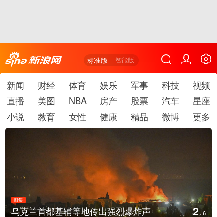
标准版
智能版
新闻
财经
体育
娱乐
军事
科技
视频
直播
美图
NBA
房产
股票
汽车
星座
小说
教育
女性
健康
精品
微博
更多
图集
2
乌克兰首都基辅等地传出强烈爆炸声
/
6