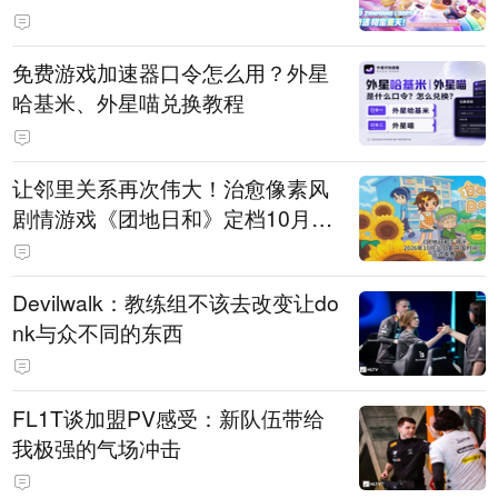
PY 正版3D消除手游《消消奇遇》
惊喜曝光
免费游戏加速器口令怎么用？外星
哈基米、外星喵兑换教程
让邻里关系再次伟大！治愈像素风
剧情游戏《团地日和》定档10月30
日发售
Devilwalk：教练组不该去改变让do
nk与众不同的东西
FL1T谈加盟PV感受：新队伍带给
我极强的气场冲击