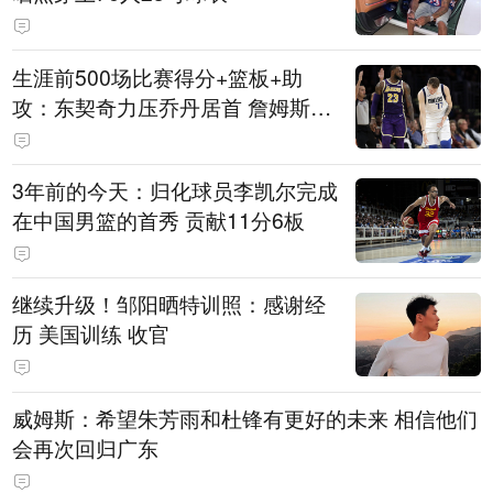
生涯前500场比赛得分+篮板+助
攻：东契奇力压乔丹居首 詹姆斯第
六
3年前的今天：归化球员李凯尔完成
在中国男篮的首秀 贡献11分6板
继续升级！邹阳晒特训照：感谢经
历 美国训练 收官
威姆斯：希望朱芳雨和杜锋有更好的未来 相信他们
会再次回归广东