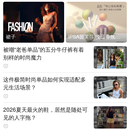
裙子
IPSA茵芙莎 悦己香氛凝露上市
被嘲“老爸单品”的五分牛仔裤有着
别样的时尚魔力
这件极简时尚单品如何实现适配多
元生活场景？
2026夏天最火的鞋，居然是随处可
见的人字拖？