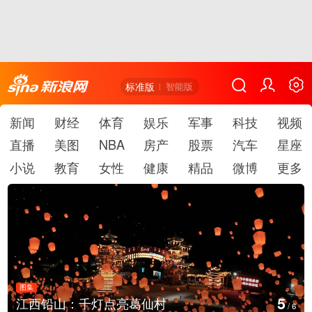
标准版
智能版
新闻
财经
体育
娱乐
军事
科技
视频
直播
美图
NBA
房产
股票
汽车
星座
小说
教育
女性
健康
精品
微博
更多
图集
6
江西铅山：千灯点亮葛仙村
/
6