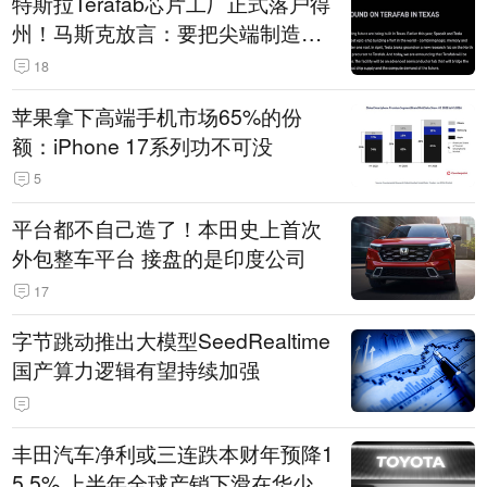
特斯拉Terafab芯片工厂正式落户得
州！马斯克放言：要把尖端制造带
回美国
18
苹果拿下高端手机市场65%的份
额：iPhone 17系列功不可没
5
平台都不自己造了！本田史上首次
外包整车平台 接盘的是印度公司
17
字节跳动推出大模型SeedRealtime
国产算力逻辑有望持续加强
丰田汽车净利或三连跌本财年预降1
5.5% 上半年全球产销下滑在华少卖