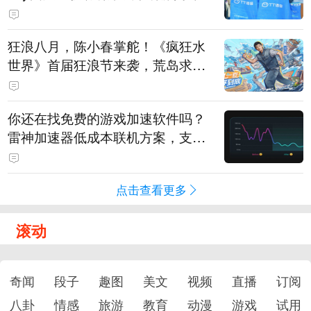
狂浪八月，陈小春掌舵！《疯狂水
世界》首届狂浪节来袭，荒岛求生
直播即将开启
你还在找免费的游戏加速软件吗？
雷神加速器低成本联机方案，支持
免费试用
点击查看更多
滚动
奇闻
段子
趣图
美文
视频
直播
订阅
八卦
情感
旅游
教育
动漫
游戏
试用