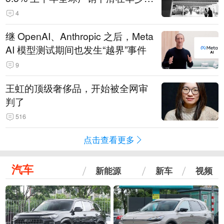
14.3万辆
4
继 OpenAI、Anthropic 之后，Meta
AI 模型测试期间也发生“越界”事件
9
王虹的顶级奢侈品，开始被全网审
判了
516
点击查看更多
汽车
新能源
新车
视频