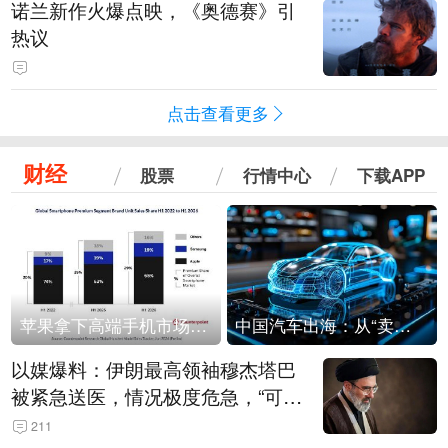
诺兰新作火爆点映，《奥德赛》引
热议
点击查看更多
财经
股票
行情中心
下载APP
苹果拿下高端手机市场65%的份额：iPhone 17系列功不可没
中国汽车出海：从“卖出去”到“走进去”
以媒爆料：伊朗最高领袖穆杰塔巴
被紧急送医，情况极度危急，“可能
随时会死去”
211