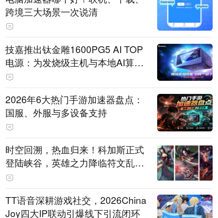
跨境三大场景一次说清
技嘉推出钛金雕1600PG5 AI TOP
电源：为发烧级主机与本地AI算力
打造旗舰供电方案
2026年6大热门手游加速器盘点：
国服、外服与多设备支持
时空回溯，热血归来！科加斯正式
登陆峡谷，英雄之力降临符文乱
斗！
TT语音深耕游戏社交，2026China
Joy四大IP联动引爆线下引流闭环