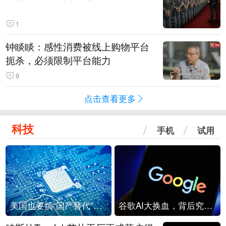
1
钟睒睒：感性消费被线上购物平台
扼杀，必须限制平台能力
9
点击查看更多
科技
手机
试用
美国也要搞“国产替代”？先算清三笔账
谷歌AI大换血，背后究竟发生了什么？