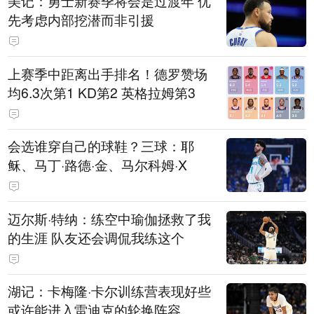
美记：勇士新赛季将会是过渡年 优
先考虑内部挖潜而非引援
上赛季中距离出手排名！德罗赞场
均6.3次第1 KD第2 英格拉姆第3
会选谁穿自己的球鞋？三球：耶
稣、马丁·路德·金、马尔科姆·X
迈尔斯·特纳：练空中瑜伽拯救了我
的生涯 队友还会调侃我练这个
湖记：卡梅隆·卡尔训练营表现好些
或许能进入雷迪克的轮换阵容