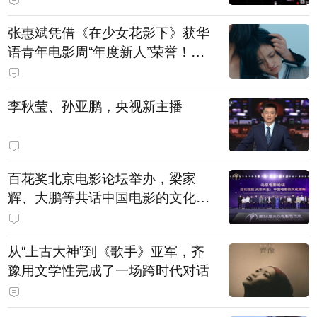
张惠斌凭借《在少女花影下》获华
语青年电影周“年度新人”荣誉！该
电影全程在广州取景，采用粤语对
白，主演均为广州本土演员
李秋莹、孙亚鹏，央视新主播
百花奖北京电影论坛举办，梁家
辉、大鹏等共话中国电影的文化建
构
从“上古大神”到《歌手》亚军，齐
豫用文学性完成了一场跨时代对话