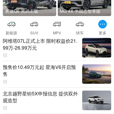
奥迪Q6 黑武士版
MG 4X 半固态智享版
新能源
SUV
MPV
轿车
更多
阿维塔07L正式上市 限时权益价21.
99万-26.99万元
预售价10.49万元起 星海V6开启预
售
北京越野星钽5X申报信息 提供双外
观造型