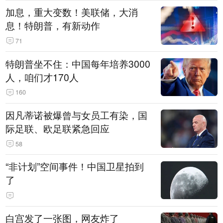
加息，重大变数！美联储，大消
息！特朗普，有新动作
71
特朗普坐不住：中国每年培养3000
人，咱们才170人
160
因凡蒂诺被爆曾与女员工有染，国
际足联、欧足联紧急回应
58
“非计划”空间事件！中国卫星拍到
了
白宫发了一张图，网友炸了