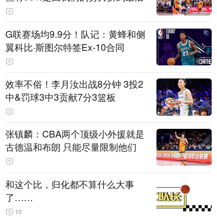
G联赛场均9.9分！队记：黄蜂和侧
翼科比·斯图尔特签Ex‑10合同
效率不俗！李月汝出战8分钟 3投2
中&罚球3中3贡献7分3篮板
张镇麟：CBA两个顶级小外援就是
古德温和布朗 只能尽量限制他们
和这个比，归化都不算什么大事
了……
10