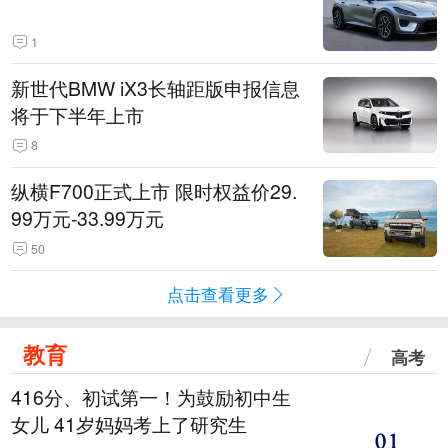
1
新世代BMW iX3长轴距版申报信息
将于下半年上市
8
纵横F700正式上市 限时权益价29.
99万元-33.99万元
50
点击查看更多
教育
高考
416分、初试第一！为鼓励初中生
女儿 41岁妈妈考上了研究生