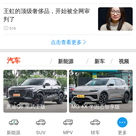
王虹的顶级奢侈品，开始被全网审
判了
516
点击查看更多
汽车
新能源
新车
视频
奥迪Q6 黑武士版
MG 4X 半固态智享版
新能源
SUV
MPV
轿车
更多