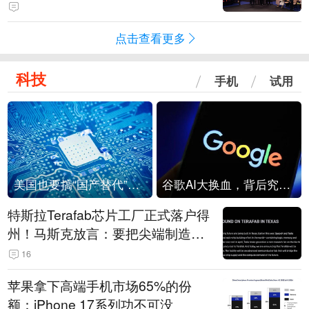
点击查看更多
科技
手机
试用
美国也要搞“国产替代”？先算清三笔账
谷歌AI大换血，背后究竟发生了什么？
特斯拉Terafab芯片工厂正式落户得
州！马斯克放言：要把尖端制造带
回美国
16
苹果拿下高端手机市场65%的份
额：iPhone 17系列功不可没