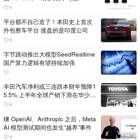
4
平台都不自己造了！本田史上首次
外包整车平台 接盘的是印度公司
9
字节跳动推出大模型SeedRealtime
国产算力逻辑有望持续加强
丰田汽车净利或三连跌本财年预降1
5.5% 上半年全球产销下滑在华少卖
14.3万辆
4
继 OpenAI、Anthropic 之后，Meta
AI 模型测试期间也发生“越界”事件
9