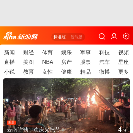
标准版
智能版
新闻
财经
体育
娱乐
军事
科技
视频
直播
美图
NBA
房产
股票
汽车
星座
小说
教育
女性
健康
精品
微博
更多
图集
4
云南弥勒：欢庆火把节
/
6