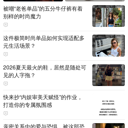
被嘲“老爸单品”的五分牛仔裤有着
别样的时尚魔力
这件极简时尚单品如何实现适配多
元生活场景？
2026夏天最火的鞋，居然是随处可
见的人字拖？
快来抄“内娱审美天赋怪”的作业，
打造你的专属氛围感
亲密关系中的爱与恐惧，被这部恐