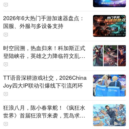
打造旗舰供电方案
2026年6大热门手游加速器盘点：
国服、外服与多设备支持
时空回溯，热血归来！科加斯正式
登陆峡谷，英雄之力降临符文乱
斗！
TT语音深耕游戏社交，2026China
Joy四大IP联动引爆线下引流闭环
狂浪八月，陈小春掌舵！《疯狂水
世界》首届狂浪节来袭，荒岛求生
直播即将开启