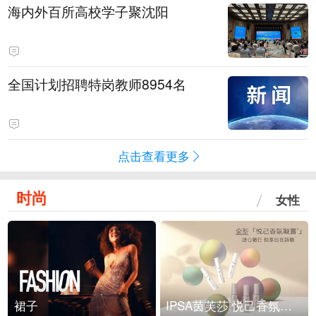
海内外百所高校学子聚沈阳
全国计划招聘特岗教师8954名
点击查看更多
时尚
女性
裙子
IPSA茵芙莎 悦己香氛凝露上市