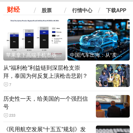
财经
股票
行情中心
下载APP
苹果拿下高端手机市场65%的份额：iPhone 17系列功不可没
中国汽车出海：从“卖出去”到“走进去”
从“福利枪”利益链到深层枪支崇
拜，泰国为何反复上演枪击悲剧？
7
历史性一天，给美国的一个强烈信
号
233
《民用航空发展“十五五”规划》发