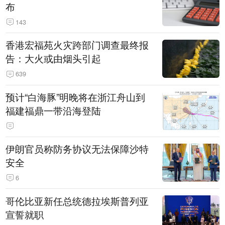
布
143
香港宏福苑火灾跨部门调查最终报
告：大火或由烟头引起
639
预计“白海豚”明晚将在浙江舟山到
福建福鼎一带沿海登陆
伊朗官员称防务协议无法保障沙特
安全
6
哥伦比亚新任总统德拉埃斯普列亚
宣誓就职