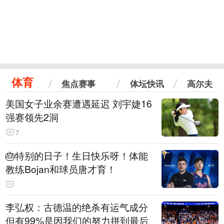
体育
焦点赛事
体坛快讯
高尔夫
美国女子业余赛遭遇延迟 刘宇婕16
强赛领先2洞
7
🎂特别的日子！生日快乐呀！体能
教练Bojan和球员唐才育！
李弘权：古德温的绝杀有运气成分
但有99%是因我们的努力拼到最后