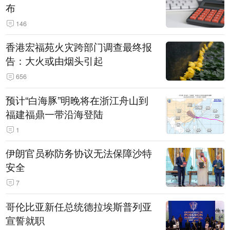
布
146
香港宏福苑火灾跨部门调查最终报
告：大火或由烟头引起
656
预计“白海豚”明晚将在浙江舟山到
福建福鼎一带沿海登陆
1
伊朗官员称防务协议无法保障沙特
安全
7
哥伦比亚新任总统德拉埃斯普列亚
宣誓就职