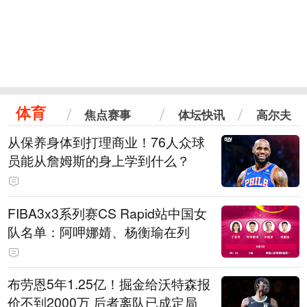
体育
焦点赛事
体坛快讯
高尔夫
从保养身体到打理商业！76人众球
员能从詹姆斯的身上学到什么？
FIBA3x3系列赛CS Rapid站中国女
队名单：阿呷娜婧、杨衡瑜在列
布劳恩5年1.25亿！掘金给沃特森报
价不到2000万 后者离队已成定局