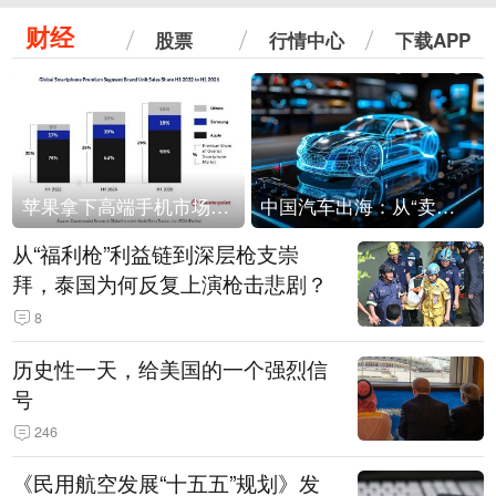
财经
股票
行情中心
下载APP
苹果拿下高端手机市场65%的份额：iPhone 17系列功不可没
中国汽车出海：从“卖出去”到“走进去”
从“福利枪”利益链到深层枪支崇
拜，泰国为何反复上演枪击悲剧？
8
历史性一天，给美国的一个强烈信
号
246
《民用航空发展“十五五”规划》发