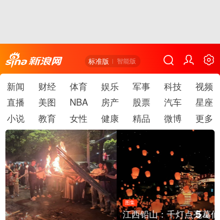
标准版
智能版
新闻
财经
体育
娱乐
军事
科技
视频
直播
美图
NBA
房产
股票
汽车
星座
小说
教育
女性
健康
精品
微博
更多
图集
5
江西铅山：千灯点亮葛仙村
/
6