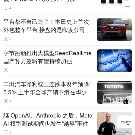
4
平台都不自己造了！本田史上首次
外包整车平台 接盘的是印度公司
9
字节跳动推出大模型SeedRealtime
国产算力逻辑有望持续加强
丰田汽车净利或三连跌本财年预降1
5.5% 上半年全球产销下滑在华少卖
14.3万辆
4
继 OpenAI、Anthropic 之后，Meta
AI 模型测试期间也发生“越界”事件
9