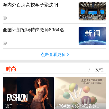
海内外百所高校学子聚沈阳
全国计划招聘特岗教师8954名
点击查看更多
时尚
女性
裙子
IPSA茵芙莎 悦己香氛凝露上市