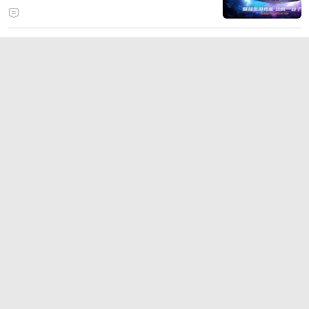
打造旗舰供电方案
2026年6大热门手游加速器盘点：
国服、外服与多设备支持
时空回溯，热血归来！科加斯正式
登陆峡谷，英雄之力降临符文乱
斗！
TT语音深耕游戏社交，2026China
Joy四大IP联动引爆线下引流闭环
狂浪八月，陈小春掌舵！《疯狂水
世界》首届狂浪节来袭，荒岛求生
直播即将开启