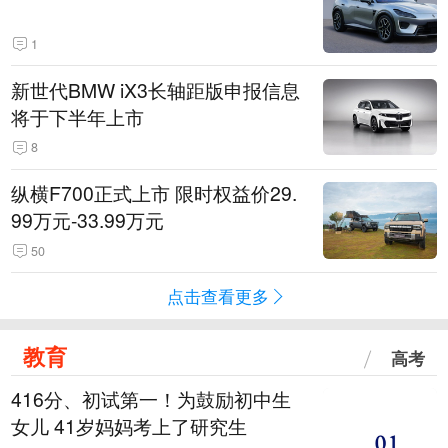
1
新世代BMW iX3长轴距版申报信息
将于下半年上市
8
纵横F700正式上市 限时权益价29.
99万元-33.99万元
50
点击查看更多
教育
高考
416分、初试第一！为鼓励初中生
女儿 41岁妈妈考上了研究生