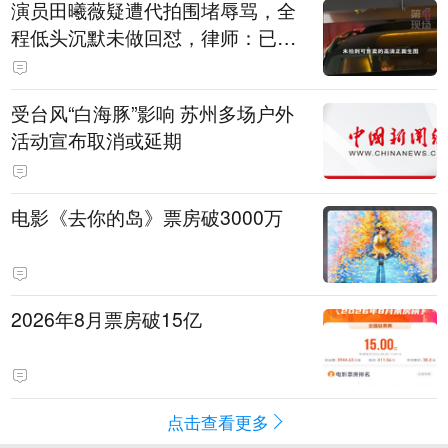
演员田曦薇疑遭代拍围堵辱骂，全
程低头沉默未做回怼，律师：已超
出公众人物应容忍的合理界限
受台风“白海豚”影响 苏州多场户外
活动宣布取消或延期
电影《去你的岛》票房破3000万
2026年8月票房破15亿
点击查看更多