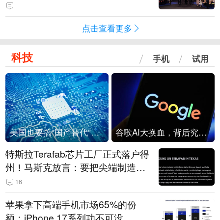
点击查看更多
科技
手机
试用
美国也要搞“国产替代”？先算清三笔账
谷歌AI大换血，背后究竟发生了什么？
特斯拉Terafab芯片工厂正式落户得
州！马斯克放言：要把尖端制造带
回美国
16
苹果拿下高端手机市场65%的份
额：iPhone 17系列功不可没