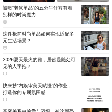
被嘲“老爸单品”的五分牛仔裤有着
别样的时尚魔力
这件极简时尚单品如何实现适配多
元生活场景？
2026夏天最火的鞋，居然是随处可
见的人字拖？
快来抄“内娱审美天赋怪”的作业，
打造你的专属氛围感
亲密关系中的爱与恐惧，被这部恐