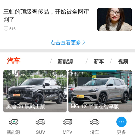
王虹的顶级奢侈品，开始被全网审
判了
516
点击查看更多
汽车
新能源
新车
视频
奥迪Q6 黑武士版
MG 4X 半固态智享版
新能源
SUV
MPV
轿车
更多