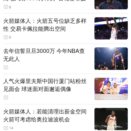
8
火箭媒体人：火箭五号位缺乏多样
性 交易卡佩拉能腾出空间
6
去年信誓旦旦3000万 今年NBA查
无此人
人气火爆里夫斯中国行厦门站粉丝
见面会 球迷面对面邂逅偶像
火箭媒体人：若能清理出薪金空间
火箭可考虑给奥拉迪波机会
14