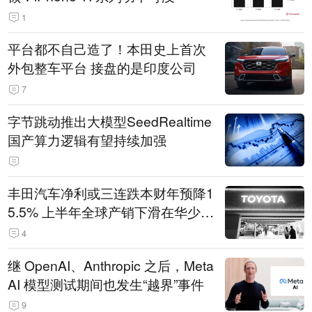
1
平台都不自己造了！本田史上首次
外包整车平台 接盘的是印度公司
7
字节跳动推出大模型SeedRealtime
国产算力逻辑有望持续加强
丰田汽车净利或三连跌本财年预降1
5.5% 上半年全球产销下滑在华少卖
14.3万辆
4
继 OpenAI、Anthropic 之后，Meta
AI 模型测试期间也发生“越界”事件
9