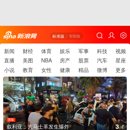
标准版
智能版
新闻
财经
体育
娱乐
军事
科技
视频
直播
美图
NBA
房产
股票
汽车
星座
小说
教育
女性
健康
精品
微博
更多
图集
4
生爆炸
云南弥勒：欢庆火把节
/
6