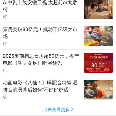
AI中剧上线安徽卫视 太超前or太敷
衍
票房突破80亿元！撬动千亿级大市
场
2026暑期档总票房超80亿元，粤产
电影《功夫女足》断层领先
动画电影《八仙！》曝配音特辑 看
拼音演员幕后如何“不好好说话”
点击查看更多