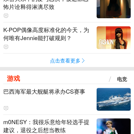
怖片诠释得淋漓尽致
K-POP偶像高度标准化的今天，为
何唯有Jennie能打破规则？
点击查看更多
游戏
电竞
巴西海军最大舰艇将承办CS赛事
m0NESY：我很乐意给年轻选手提
建议，退役之后想当教练