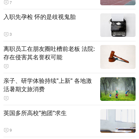
7
入职先孕检 怀的是歧视鬼胎
3
离职员工在朋友圈吐槽前老板 法院:
存在侵害其名誉权可能
亲子、研学体验持续"上新" 各地激
活暑期文旅消费
英国多所高校"抱团"求生
9