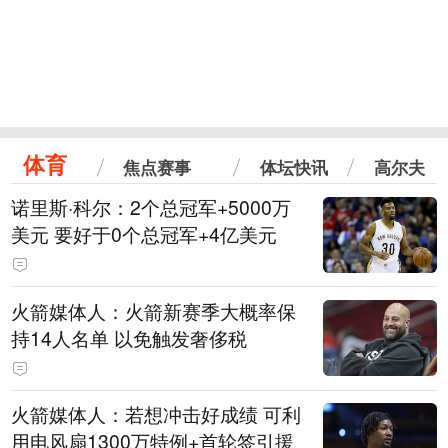
体育
焦点赛事
体坛快讯
高尔夫
诺里斯·科尔：2个总冠军+5000万
美元 要好于0个总冠军+4亿美元
火箭媒体人：火箭新赛季大概率保
持14人名单 以免触发奢侈税
火箭媒体人：若想冲击好成绩 可利
用电风扇1300万特例+首轮签引援