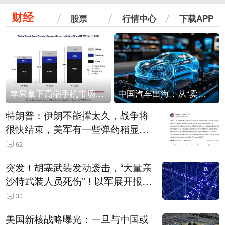
财经
股票
行情中心
下载APP
苹果拿下高端手机市场65%的份额：iPhone 17系列功不可没
中国汽车出海：从“卖出去”到“走进去”
特朗普：伊朗不能撑太久，战争将
很快结束，美军有一些弹药稍显紧
张！伊朗公布拟议的海峡管理文本
62
突发！胡塞武装发动袭击，“大量亲
沙特武装人员死伤”！以军展开报复
性空袭
33
美国新核战略曝光：一旦与中国或