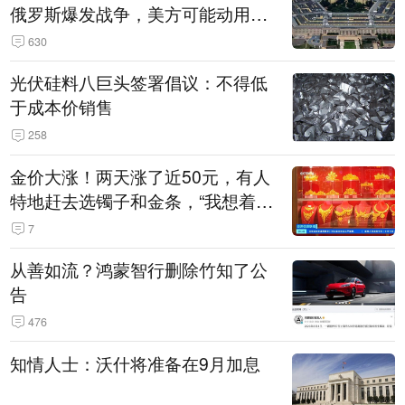
俄罗斯爆发战争，美方可能动用战
术核武器
630
光伏硅料八巨头签署倡议：不得低
于成本价销售
258
金价大涨！两天涨了近50元，有人
特地赶去选镯子和金条，“我想着买
起来可以保值，小批量进一些货”
7
从善如流？鸿蒙智行删除竹知了公
告
476
知情人士：沃什将准备在9月加息