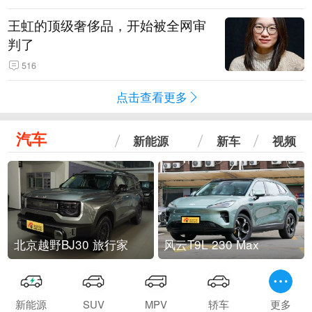
王虹的顶级奢侈品，开始被全网审
判了
516
点击查看更多
汽车
新能源
新车
视频
北京越野BJ30 旅行家
风云T9L 230 Max
新能源
SUV
MPV
轿车
更多