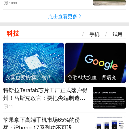
1093
点击查看更多
科技
手机
试用
美国也要搞“国产替代”？先算清三笔账
谷歌AI大换血，背后究竟发生了什么？
特斯拉Terafab芯片工厂正式落户得
州！马斯克放言：要把尖端制造带
回美国
11
苹果拿下高端手机市场65%的份
额：iPhone 17系列功不可没