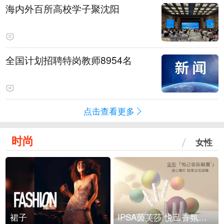
海内外百所高校学子聚沈阳
全国计划招聘特岗教师8954名
点击查看更多
时尚
女性
裙子
IPSA茵芙莎 悦己香氛凝露上市