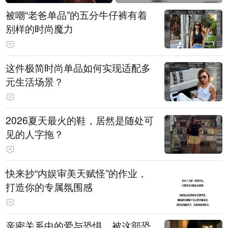
被嘲“老爸单品”的五分牛仔裤有着
别样的时尚魔力
这件极简时尚单品如何实现适配多
元生活场景？
2026夏天最火的鞋，居然是随处可
见的人字拖？
快来抄“内娱审美天赋怪”的作业，
打造你的专属氛围感
亲密关系中的爱与恐惧，被这部恐