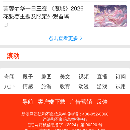
芙蓉梦华一日三变 《魔域》2026
花魁赛主题及限定外观首曝
点击查看更多
滚动
奇闻
段子
趣图
美文
视频
直播
订阅
八卦
情感
旅游
教育
动漫
游戏
试用
导航
客户端下载
广告营销
反馈
新浪网违法和不良信息举报电话：400-052-0066
违法和不良信息举报中心
(京)网药械信息备字（2024）第 00220 号