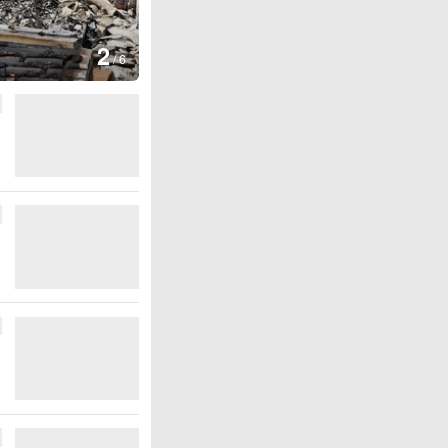
图集
3
云南弥勒：欢庆火把节
/
6