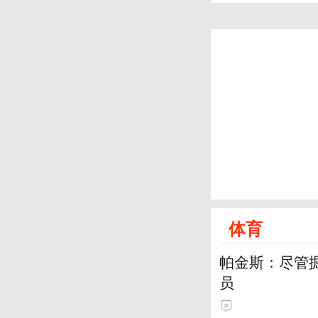
体育
帕金斯：尽管
员