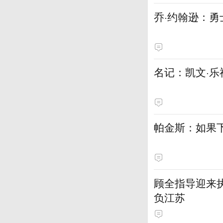
乔·约翰逊：
名记：凯文·乐
帕金斯：如果
顾全指导迎来执
负江苏