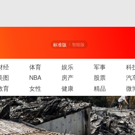
标准版
智能版
财经
体育
娱乐
军事
科
美图
NBA
房产
股票
汽
教育
女性
健康
精品
微