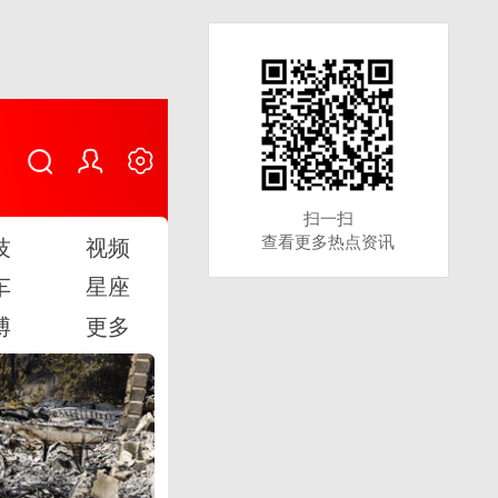
扫一扫
扫一扫
查看更多热点资讯
查看更多热点资讯
技
视频
车
星座
博
更多