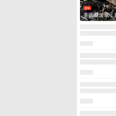
图集
叙利亚：大马