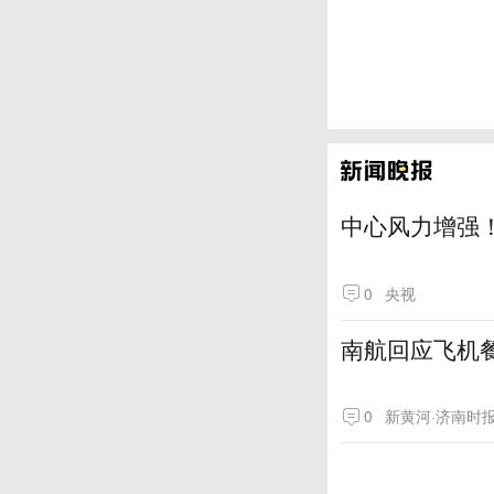
中心风力增强！
0
央视
南航回应飞机
0
新黄河·济南时