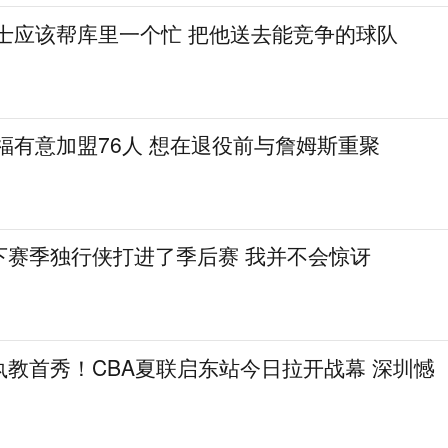
勇士应该帮库里一个忙 把他送去能竞争的球队
福有意加盟76人 想在退役前与詹姆斯重聚
下赛季独行侠打进了季后赛 我并不会惊讶
教首秀！CBA夏联启东站今日拉开战幕 深圳憾