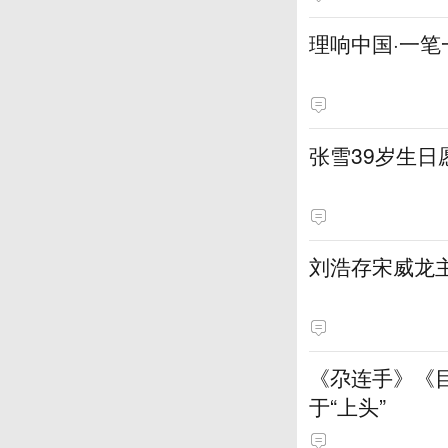
理响中国·一笔
张雪39岁生
刘浩存宋威龙
《尕连手》《
于“上头”