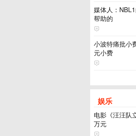
媒体人：NBL
帮助的
小波特痛批小费
元小费
娱乐
电影《汪汪队立
万元