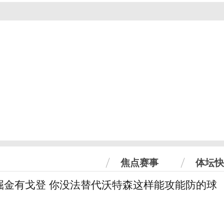
焦点赛事
体坛快
掘金有戈登 你没法替代沃特森这样能攻能防的球