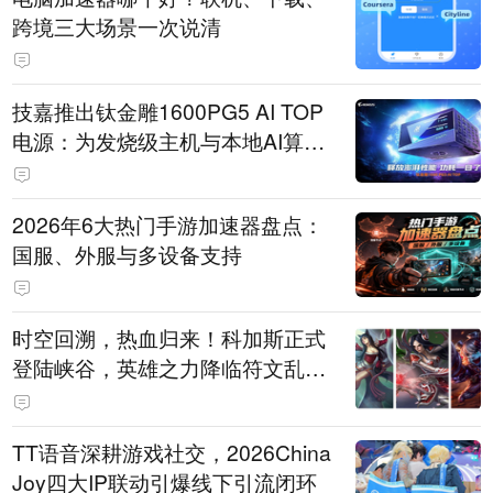
跨境三大场景一次说清
技嘉推出钛金雕1600PG5 AI TOP
电源：为发烧级主机与本地AI算力
打造旗舰供电方案
2026年6大热门手游加速器盘点：
国服、外服与多设备支持
时空回溯，热血归来！科加斯正式
登陆峡谷，英雄之力降临符文乱
斗！
TT语音深耕游戏社交，2026China
Joy四大IP联动引爆线下引流闭环