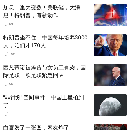
加息，重大变数！美联储，大消
息！特朗普，有新动作
69
特朗普坐不住：中国每年培养3000
人，咱们才170人
158
因凡蒂诺被爆曾与女员工有染，国
际足联、欧足联紧急回应
56
“非计划”空间事件！中国卫星拍到
了
白宫发了一张图，网友炸了