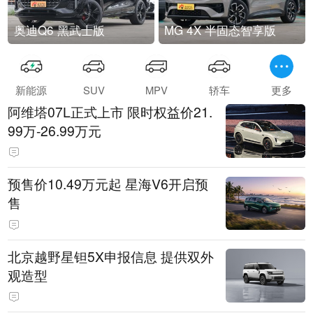
奥迪Q6 黑武士版
MG 4X 半固态智享版
新能源
SUV
MPV
轿车
更多
阿维塔07L正式上市 限时权益价21.
99万-26.99万元
预售价10.49万元起 星海V6开启预
售
北京越野星钽5X申报信息 提供双外
观造型