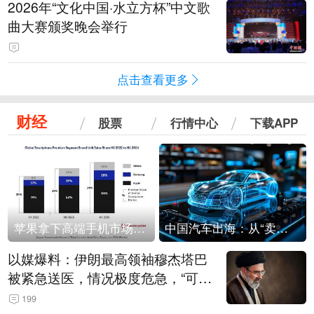
2026年“文化中国·水立方杯”中文歌
曲大赛颁奖晚会举行
点击查看更多
财经
股票
行情中心
下载APP
苹果拿下高端手机市场65%的份额：iPhone 17系列功不可没
中国汽车出海：从“卖出去”到“走进去”
以媒爆料：伊朗最高领袖穆杰塔巴
被紧急送医，情况极度危急，“可能
随时会死去”
199