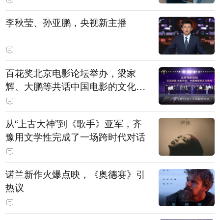
白，主演均为广州本土演员
李秋莹、孙亚鹏，央视新主播
百花奖北京电影论坛举办，梁家
辉、大鹏等共话中国电影的文化建
构
从“上古大神”到《歌手》亚军，齐
豫用文学性完成了一场跨时代对话
诺兰新作火爆点映，《奥德赛》引
热议