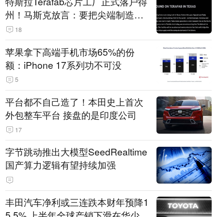
特斯拉Terafab芯片工厂正式落户得
州！马斯克放言：要把尖端制造带
回美国
18
苹果拿下高端手机市场65%的份
额：iPhone 17系列功不可没
5
平台都不自己造了！本田史上首次
外包整车平台 接盘的是印度公司
17
字节跳动推出大模型SeedRealtime
国产算力逻辑有望持续加强
丰田汽车净利或三连跌本财年预降1
5.5% 上半年全球产销下滑在华少卖