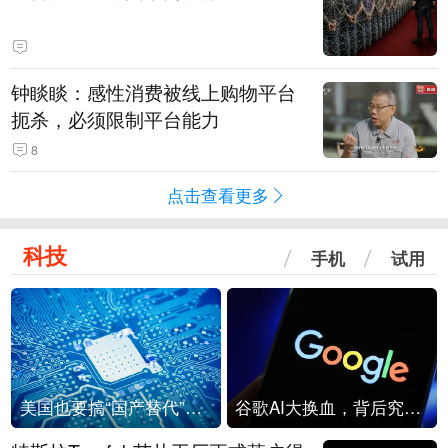
钟睒睒：感性消费被线上购物平台
扼杀，必须限制平台能力
8
点击查看更多
科技
手机
试用
美国也要搞“国产替代”？先算清三笔账
谷歌AI大换血，背后究竟发生了什么？