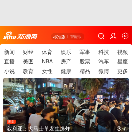
标准版
智能版
新闻
财经
体育
娱乐
军事
科技
视频
直播
美图
NBA
房产
股票
汽车
星座
小说
教育
女性
健康
精品
微博
更多
图集
4
叙利亚：大马士革发生爆炸
/
6