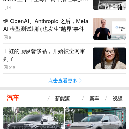
14.3万辆
4
继 OpenAI、Anthropic 之后，Meta
AI 模型测试期间也发生“越界”事件
9
王虹的顶级奢侈品，开始被全网审
判了
516
点击查看更多
汽车
新能源
新车
视频