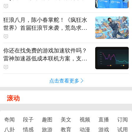
狂浪八月，陈小春掌舵！《疯狂水
世界》首届狂浪节来袭，荒岛求生
直播即将开启
你还在找免费的游戏加速软件吗？
雷神加速器低成本联机方案，支持
免费试用
点击查看更多
滚动
奇闻
段子
趣图
美文
视频
直播
订阅
八卦
情感
旅游
教育
动漫
游戏
试用