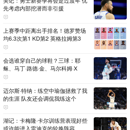
美记：勇士新赛季将会是过渡年 优
先考虑内部挖潜而非引援
上赛季中距离出手排名！德罗赞场
均6.3次第1 KD第2 英格拉姆第3
会选谁穿自己的球鞋？三球：耶
稣、马丁·路德·金、马尔科姆·X
迈尔斯·特纳：练空中瑜伽拯救了我
的生涯 队友还会调侃我练这个
湖记：卡梅隆·卡尔训练营表现好些
或许能进入雷迪克的轮换阵容