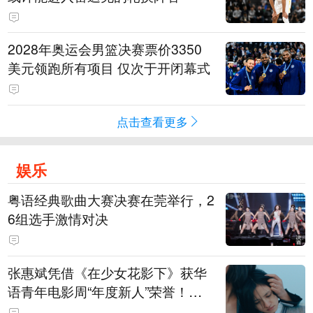
2028年奥运会男篮决赛票价3350
美元领跑所有项目 仅次于开闭幕式
点击查看更多
娱乐
粤语经典歌曲大赛决赛在莞举行，2
6组选手激情对决
张惠斌凭借《在少女花影下》获华
语青年电影周“年度新人”荣誉！该
电影全程在广州取景，采用粤语对