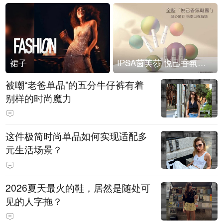
裙子
IPSA茵芙莎 悦己香氛凝露上市
被嘲“老爸单品”的五分牛仔裤有着
别样的时尚魔力
这件极简时尚单品如何实现适配多
元生活场景？
2026夏天最火的鞋，居然是随处可
见的人字拖？